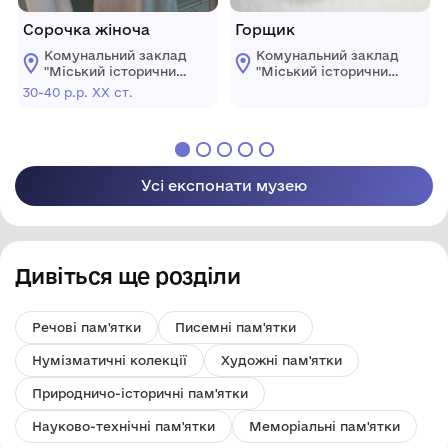
Сорочка жіноча
Горщик
Комунальний заклад
Комунальний заклад
"Mіський історичний
"Mіський історичний
музей" Жмеринської
музей" Жмеринської
30-40 р.р. ХХ ст.
міської ради
міської ради
Усі експонати музею
Дивіться ще розділи
Речові пам'ятки
Писемні пам'ятки
Нумізматичні колекції
Художні пам'ятки
Природничо-історичні пам'ятки
Науково-технічні пам'ятки
Меморіальні пам'ятки