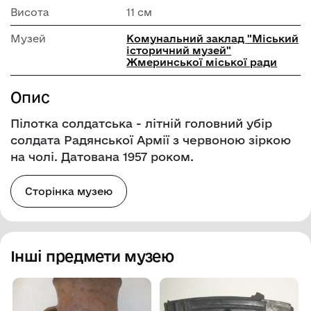
Висота
11 см
Музей
Комунальний заклад "Mіський
історичний музей"
Жмеринської міської ради
Опис
Пілотка солдатська - літній головний убір
солдата Радянської Армії з червоною зіркою
на чолі. Датована 1957 роком.
Сторінка музею
Інші предмети музею