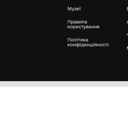
ли
Нумізматичні колекції
Художні пам'ятки
Гол
Кол