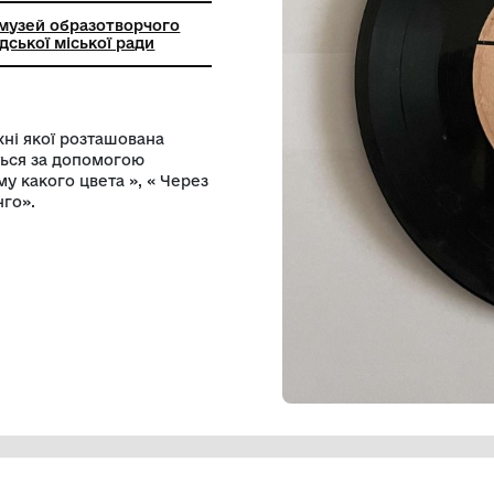
техніка
городський музей образотворчого
а" Шаргородської міської ради
 ), на поверхні якої розташована
ий відтворюється за допомогою
ян « Не пойму какого цвета », « Через
« Золотое танго».