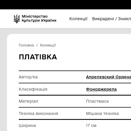
Колекції
Викра
Головна
Колекції
ПЛАТІВКА
Автор/ка
Апрелев
Класифікація
Фонодж
Матеріал
Пластма