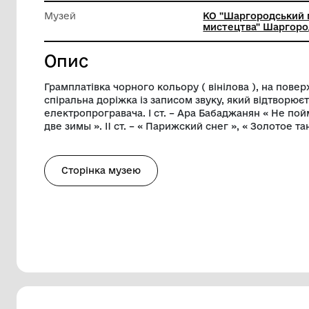
Техніка виконання
Мішана 
Ширина
17 см
Музей
КО "Шар
мистецтв
Опис
Грамплатівка чорного кольору ( вінілова
спіральна доріжка із записом звуку, як
електропрогравача. I ст. – Ара Бабаджан
две зимы ». II ст. – « Парижский снег », 
Сторінка музею