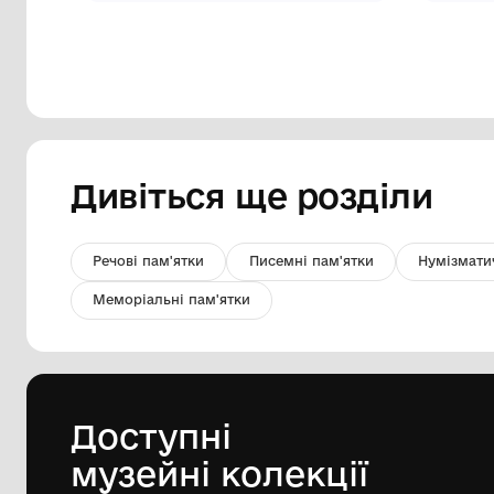
Штоф "Святковий"
КО "Шаргородський музей
образотворчого мистецтва"
Шаргородської міської ради
1980