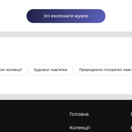
Платівка
М
КО "Шаргородський музей
образотворчого мистецтва"
Шаргородської міської ради
20
Усі експонати м