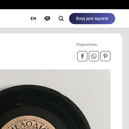
ому режимі
ри
Автори
Блог
EN