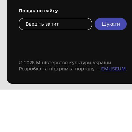
Дивіться ще розді
Речові пам'ятки
Писемні пам'ятки
Меморіальні пам'ятки
Доступні
музейні колекції