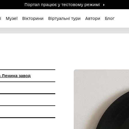
Портал працює у тестов
дені / Зниклі
Музеї
Вікторини
Віртуальні ту
ский Ордена Ленина завод
ерела
са