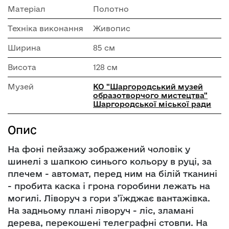
Матеріал
Полотно
Техніка виконання
Живопис
Ширина
85 см
Висота
128 см
Музей
КО "Шаргородський музей
образотворчого мистецтва"
Шаргородської міської ради
Опис
На фоні пейзажу зображений чоловік у
шинелі з шапкою синього кольору в руці, за
плечем - автомат, перед ним на білій тканині
- пробита каска і грона горобини лежать на
могилі. Ліворуч з гори з’їжджає вантажівка.
На задньому плані ліворуч - ліс, зламані
дерева, перекошені телеграфні стовпи. На