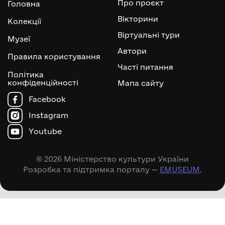
Про проєкт
Головна
Вікторини
Колекції
Віртуальні тури
Музеї
Автори
Правила користування
Часті питання
Політика
конфіденційності
Мапа сайту
Facebook
Instagram
Youtube
© 2026 Міністерство культури України
Розробка та підтримка порталу —
EMUSEUM
.