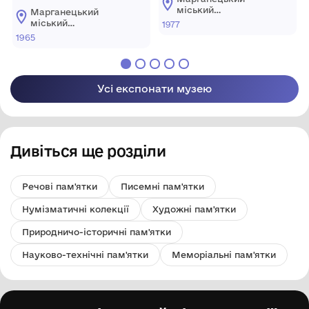
міський
Марганецький
краєзнавчий музей
міський
1977
Марганецької
краєзнавчий музей
1965
міської ради
Марганецької
міської ради
Усі експонати музею
Дивіться ще розділи
Речові пам'ятки
Писемні пам'ятки
Нумізматичні колекції
Художні пам'ятки
Природничо-історичні пам'ятки
Науково-технічні пам'ятки
Меморіальні пам'ятки