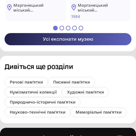
Марганецький
Марганецький
міський
міський
краєзнавчий музей
краєзнавчий музей
1984
Марганецької
Марганецької
міської ради
міської ради
Усі експонати музею
Дивіться ще розділи
Речові пам'ятки
Писемні пам'ятки
Нумізматичні колекції
Художні пам'ятки
Природничо-історичні пам'ятки
Науково-технічні пам'ятки
Меморіальні пам'ятки