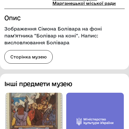
Марганецької міської ради
Опис
Зображення Сімона Болівара на фоні
пам'ятника "Болівар на коні". Напис:
висловлювання Болівара
Сторінка музею
Інші предмети музею