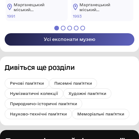
Марганецький
Марганецький
міський
міський
краєзнавчий музей
краєзнавчий музей
1991
1993
Марганецької
Марганецької
міської ради
міської ради
Усі експонати музею
Дивіться ще розділи
Речові пам'ятки
Писемні пам'ятки
Нумізматичні колекції
Художні пам'ятки
Природничо-історичні пам'ятки
Науково-технічні пам'ятки
Меморіальні пам'ятки