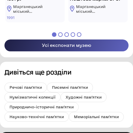
Марганецький
Марганецький
міський
міський
краєзнавчий музей
краєзнавчий музей
1991
Марганецької
Марганецької
міської ради
міської ради
Усі експонати музею
Дивіться ще розділи
Речові пам'ятки
Писемні пам'ятки
Нумізматичні колекції
Художні пам'ятки
Природничо-історичні пам'ятки
Науково-технічні пам'ятки
Меморіальні пам'ятки