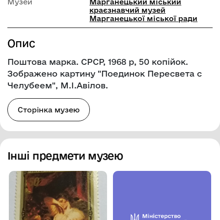
Музей
Марганецький міський
краєзнавчий музей
Марганецької міської ради
Опис
Поштова марка. СРСР, 1968 р, 50 копійок.
Зображено картину "Поединок Пересвета с
Челубеем", М.І.Авілов.
Сторінка музею
Інші предмети музею