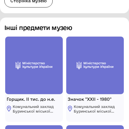
Сторінка музею
Інші предмети музею
Горщик. ІІ тис. до н.е.
Значок "ХХІІ - 1980"
Комунальний заклад
Комунальний заклад
Буринської міської
Буринської міської
ради "Буринський
ради "Буринський
краєзнавчий музей
краєзнавчий музей
імені Павла Попова"
імені Павла Попова"