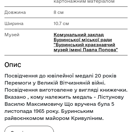
картонажним матеріалом
Довжина
8 см
Ширина
10.7 см
Музей
Комунальний заклад
Буринської міської ради
"Буринський краєзнавчий
музей імені Павла Попова"
Опис
Посвідчення до ювілейної медалі 20 років
Перемоги у Великій Вітчизняній війні.
Посвідчення виготовлене у вигляді книжечки.
Вказано , кому належить медаль - Лістунову
Василю Максимовичу Що вручена була 5
листопада 1965 року. Буринським
райвоєнкомом майором Кривуліним.