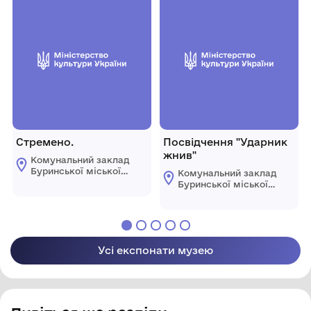
Стремено.
Посвідчення "Ударник
жнив"
Комунальний заклад
Буринської міської
Комунальний заклад
ради "Буринський
Буринської міської
краєзнавчий музей
ради "Буринський
імені Павла Попова"
краєзнавчий музей
імені Павла Попова"
Усі експонати музею