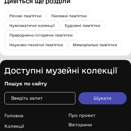
Дивіться ще розділи
Речові пам'ятки
Писемні пам'ятки
Нумізматичні колекції
Художні пам'ятки
Природничо-історичні пам'ятки
Науково-технічні пам'ятки
Меморіальні пам'ятки
Доступні музейні колекції
Пошук по сайту
Про проєкт
Головна
Вікторини
Колекції