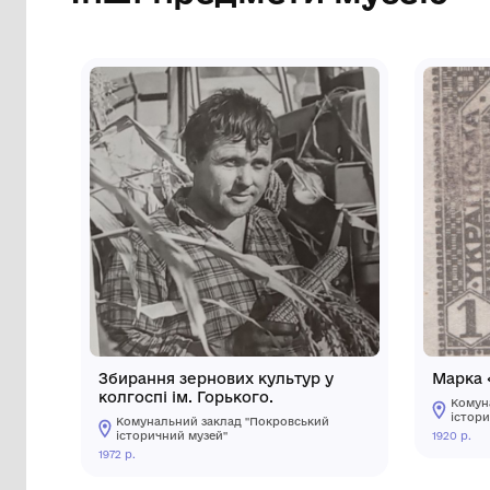
Сторінка музею
Інші предмети му