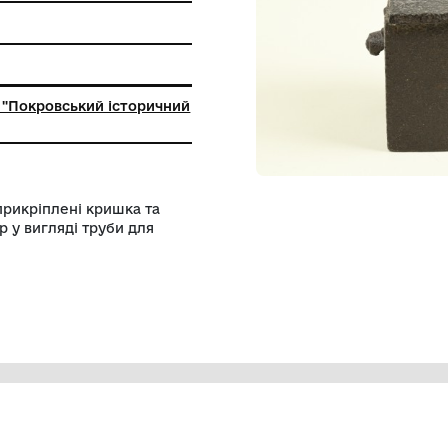
ьний заклад "Покровський історичний
ося вугілл, прикріплені кришка та
шований отвір у вигляді труби для