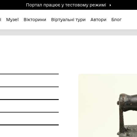
Портал працює у тестов
дені / Зниклі
Музеї
Вікторини
Віртуальні ту
ІХ століття
и побуту