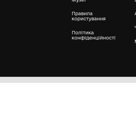
ли
Нумізматичні колекції
Художні пам'ятки
Гол
Кол
Муз