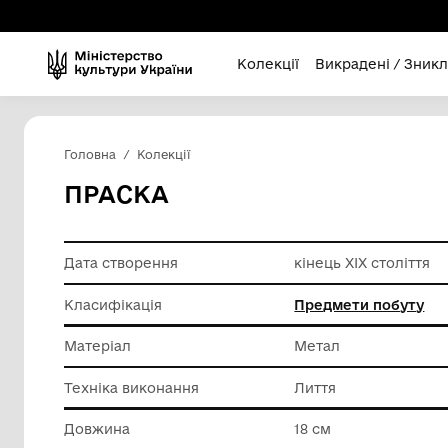
Колекції
Викра
Головна
Колекції
ПРАСКА
Дата створення
кінець Х
Класифікація
Предмет
Матеріал
Метал