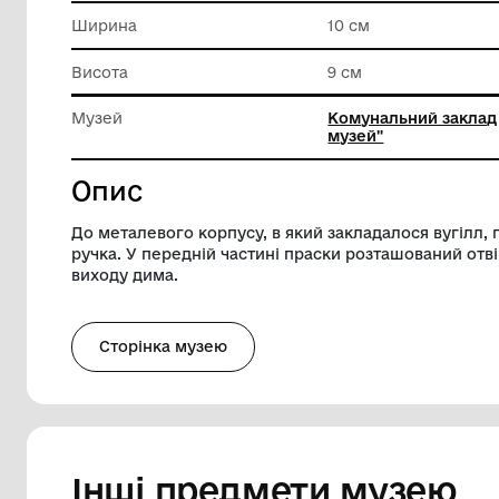
Техніка виконання
Лиття
Довжина
18 см
Ширина
10 см
Висота
9 см
Музей
Комунал
музей"
Опис
До металевого корпусу, в який закладал
ручка. У передній частині праски розта
виходу дима.