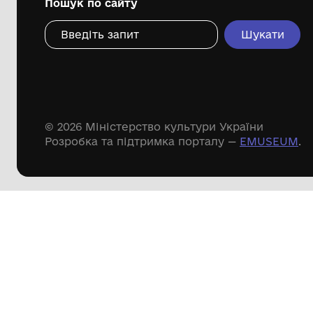
Дивіться ще розді
Речові пам'ятки
Писемні пам'ятки
Меморіальні пам'ятки
Доступні
музейні колекції