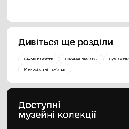
Збирання зернових культур у
колгоспі ім. Горького.
Комунальний заклад "Покровський
історичний музей"
1972 р.