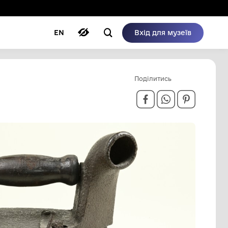
ому режимі
ри
Автори
Блог
EN