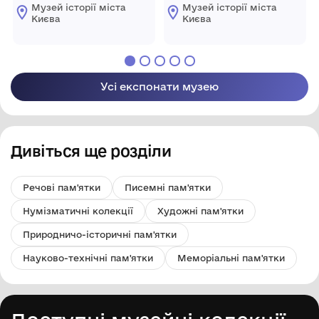
№16. 1999. Змішана
тему української
Музей історії міста
Музей історії міста
техніка. 16×28 см.
архаїки. 1994.
Києва
Києва
Скульптура з
підставкою. Мармур. h-
70 см
Усі експонати музею
Дивіться ще розділи
Речові пам'ятки
Писемні пам'ятки
Нумізматичні колекції
Художні пам'ятки
Природничо-історичні пам'ятки
Науково-технічні пам'ятки
Меморіальні пам'ятки