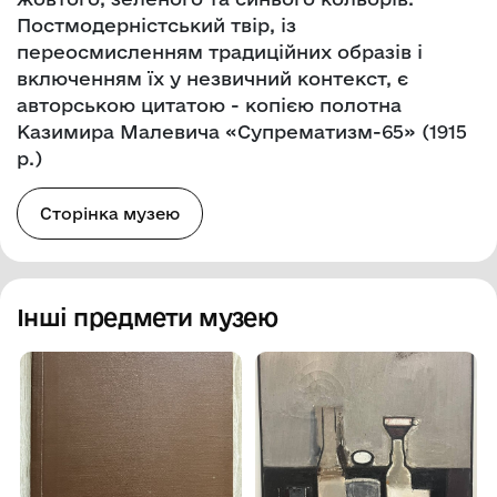
Постмодерністський твір, із
переосмисленням традиційних образів і
включенням їх у незвичний контекст, є
авторською цитатою - копією полотна
Казимира Малевича «Супрематизм-65» (1915
р.)
Сторінка музею
Інші предмети музею