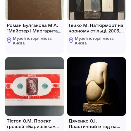
Роман Булгакова М.А.
Гейко М. Натюрморт на
"Майстер і Маргарита".
чорному стільці. 2003.
Прижиттєвий
Полотно, олія. 110×80
Музей історії міста
Музей історії міста
машинопис з правками
см.
Києва
Києва
(3 томи), переданий
сестрі Н.Булгаковій-
Земській з дозволу
автора.
Тістол О.М. Проєкт
Дяченко О.І.
грошей «Баришівка»
Пластичний етюд на