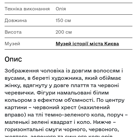
Техніка виконання
Олія
Довжина
150 см
Висота
200 см
Музей
Музей історії міста Києва
Опис
Зображення чоловіка із довгим волоссям і
вусами, в береті художника, який обіймає
жінку, вдягнуту у довге плаття та червоні
черевички. Фігури намальовані білим
кольором з ефектом об’ємності. По центру
картини – червоний хрест (нахилений
вправо) на тлі темно-зеленого кола, поруч –
маленькі зелені квадрат і коло. Нижче –
горизонтальні смуги чорного, червоного,
жовтого, зеленого та синього кольорів.