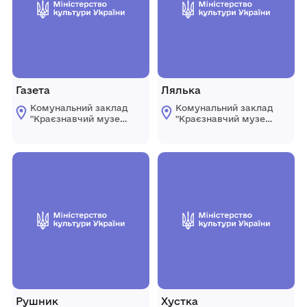
Газета
Лялька
Комунальний заклад
Комунальний заклад
"Краєзнавчий музей
"Краєзнавчий музей
" Піщанської
" Піщанської
селищної ради
селищної ради
Рушник
Хустка