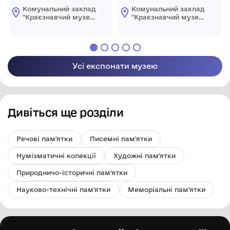
Комунальний заклад
Комунальний заклад
"Краєзнавчий музей
"Краєзнавчий музей
" Піщанської
" Піщанської
селищної ради
селищної ради
Усі експонати музею
Дивіться ще розділи
Речові пам'ятки
Писемні пам'ятки
Нумізматичні колекції
Художні пам'ятки
Природничо-історичні пам'ятки
Науково-технічні пам'ятки
Меморіальні пам'ятки