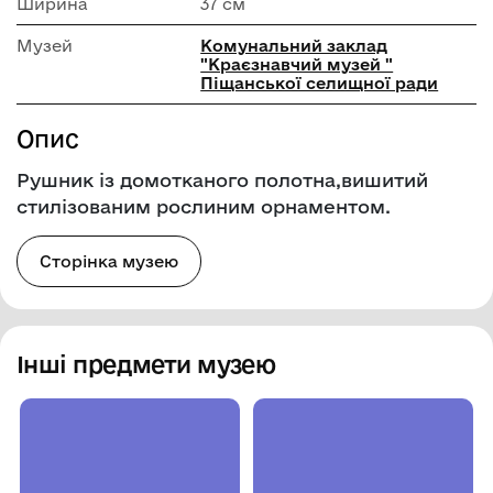
Ширина
37 см
Музей
Комунальний заклад
"Краєзнавчий музей "
Піщанської селищної ради
Опис
Рушник із домотканого полотна,вишитий
стилізованим рослиним орнаментом.
Сторінка музею
Інші предмети музею