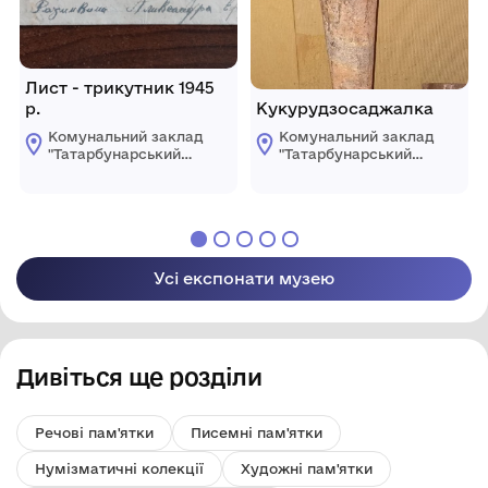
Лист - трикутник 1945
р.
Кукурудзосаджалка
Комунальний заклад
Комунальний заклад
"Татарбунарський
"Татарбунарський
історико -
історико -
краєзнавчий музей"
краєзнавчий музей"
Татарбунарської
Татарбунарської
міської ради
міської ради
Усі експонати музею
Дивіться ще розділи
Речові пам'ятки
Писемні пам'ятки
Нумізматичні колекції
Художні пам'ятки