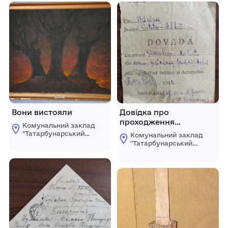
Вони вистояли
Довідка про
проходження
Комунальний заклад
санітарної обробки
"Татарбунарський
Комунальний заклад
історико -
"Татарбунарський
краєзнавчий музей"
історико -
Татарбунарської
краєзнавчий музей"
міської ради
Татарбунарської
міської ради