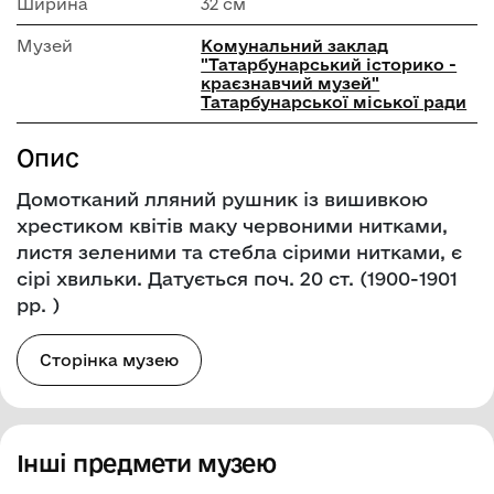
Ширина
32 см
Музей
Комунальний заклад
"Татарбунарський історико -
краєзнавчий музей"
Татарбунарської міської ради
Опис
Домотканий лляний рушник із вишивкою
хрестиком квітів маку червоними нитками,
листя зеленими та стебла сірими нитками, є
сірі хвильки. Датується поч. 20 ст. (1900-1901
рр. )
Сторінка музею
Інші предмети музею