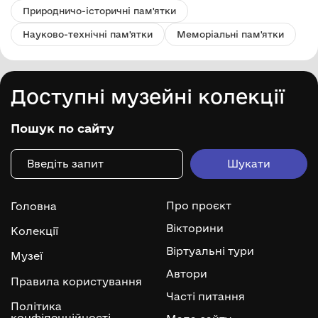
Природничо-історичні пам'ятки
Науково-технічні пам'ятки
Меморіальні пам'ятки
Доступні музейні колекції
Пошук по сайту
Про проєкт
Головна
Вікторини
Колекції
Віртуальні тури
Музеї
Автори
Правила користування
Часті питання
Політика
конфіденційності