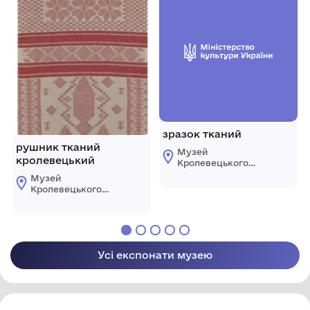
зразок тканий
рушник тканий
Музей
кролевецький
Кролевецького
ткацтва
Музей
Кролевецької
Кролевецького
міської ради
ткацтва
Кролевецької
міської ради
Усі експонати музею