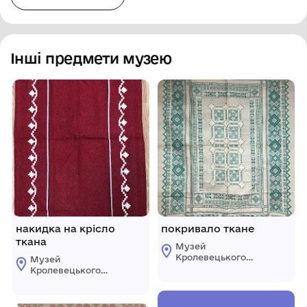
Інші предмети музею
накидка на крісло
покривало ткане
ткана
Музей
Кролевецького
Музей
ткацтва
Кролевецького
Кролевецької
ткацтва
міської ради
Кролевецької
міської ради