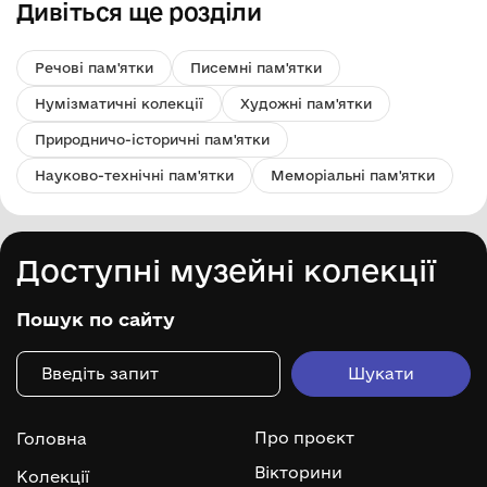
Дивіться ще розділи
Речові пам'ятки
Писемні пам'ятки
Нумізматичні колекції
Художні пам'ятки
Природничо-історичні пам'ятки
Науково-технічні пам'ятки
Меморіальні пам'ятки
Доступні музейні колекції
Пошук по сайту
Про проєкт
Головна
Вікторини
Колекції