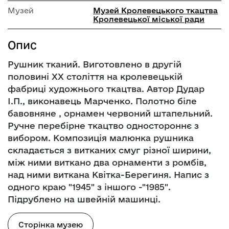
Музей
Музей Кролевецького ткацтва
Кролевецької міської ради
Опис
Рушник тканий. Виготовлено в другій
половині ХХ століття на кролевецькій
фабриці художнього ткацтва. Автор Дудар
І.П., виконавець Марченко. Полотно біле
бавовняне , орнамен червоний штапельний.
Ручне перебірне ткацтво одностороннє з
вибором. Композиція малюнка рушника
складається з витканих смуг різної ширини,
між ними виткано два орнаменти з ромбів,
над ними виткана Квітка-Берегиня. Напис з
одного краю "1945" з іншого -"1985".
Підрублено на швейній машинці.
Сторінка музею