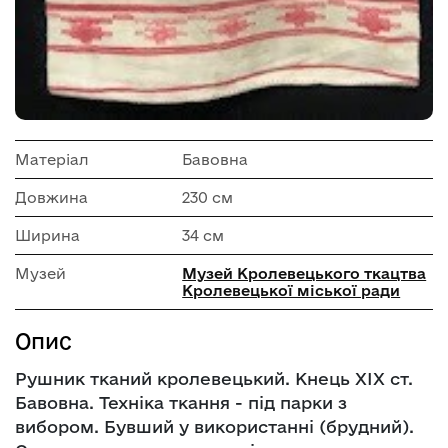
Матеріал
Бавовна
Довжина
230 см
Ширина
34 см
Музей
Музей Кролевецького ткацтва
Кролевецької міської ради
Опис
Рушник тканий кролевецький. Кнець ХІХ ст.
Бавовна. Техніка ткання - під парки з
вибором. Бувший у використанні (брудний).