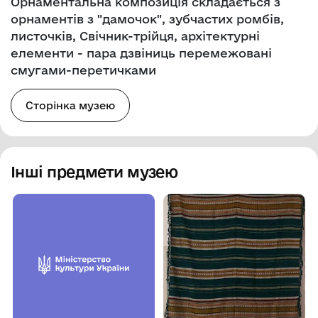
Орнаментальна композиція складається з
орнаментів з "дамочок", зубчастих ромбів,
листочків, Свічник-трійця, архітектурні
елементи - пара дзвіниць перемежовані
смугами-перетичками
Сторінка музею
Інші предмети музею