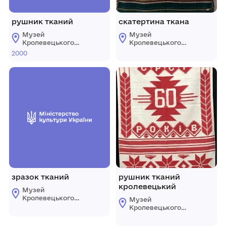
рушник тканий
скатертина ткана
Музей
Музей
Кролевецького
Кролевецького
ткацтва
ткацтва
2000
Кролевецької
Кролевецької
міської ради
міської ради
зразок тканий
рушник тканий
кролевецький
Музей
Кролевецького
Музей
ткацтва
Кролевецького
Кролевецької
ткацтва
міської ради
Кролевецької