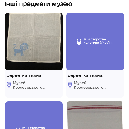
Інші предмети музею
серветка ткана
серветка ткана
Музей
Музей
Кролевецького
Кролевецького
ткацтва
ткацтва
Кролевецької
Кролевецької
міської ради
міської ради