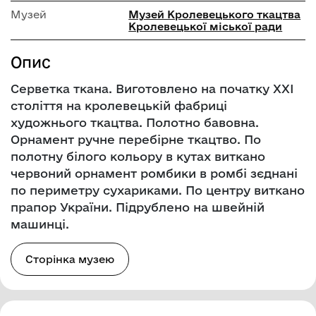
Музей
Музей Кролевецького ткацтва
Кролевецької міської ради
Опис
Серветка ткана. Виготовлено на початку ХХІ
століття на кролевецькій фабриці
художнього ткацтва. Полотно бавовна.
Орнамент ручне перебірне ткацтво. По
полотну білого кольору в кутах виткано
червоний орнамент ромбики в ромбі зєднані
по периметру сухариками. По центру виткано
прапор України. Підрублено на швейній
машинці.
Сторінка музею