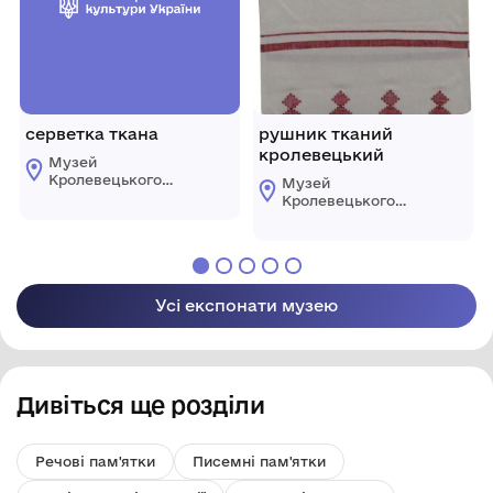
серветка ткана
рушник тканий
кролевецький
Музей
Кролевецького
Музей
ткацтва
Кролевецького
Кролевецької
ткацтва
міської ради
Кролевецької
міської ради
Усі експонати музею
Дивіться ще розділи
Речові пам'ятки
Писемні пам'ятки