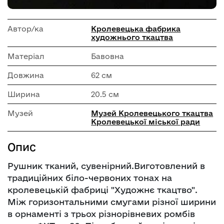
Автор/ка
Кролевецька фабрика
художнього ткацтва
Матеріал
Бавовна
Довжина
62 см
Ширина
20.5 см
Музей
Музей Кролевецького ткацтва
Кролевецької міської ради
Опис
Рушник тканий, сувенірний.Виготовлений в
традиційних біло-червоних тонах на
кролевецькій фабриці "Художнє ткацтво".
Між горизонтальними смугами різної ширини
в орнаменті з трьох різнорівневих ромбів