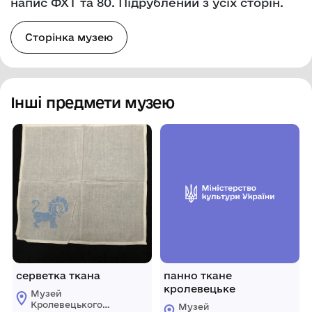
напис ФХТ та 80. Підрублений з усіх сторін.
Сторінка музею
Інші предмети музею
серветка ткана
панно ткане
кролевецьке
Музей
Кролевецького
Музей