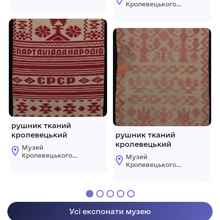
ткацтва
Кролевецького
Кролевецької
ткацтва
міської ради
Кролевецької
міської ради
рушник тканий
кролевецький
рушник тканий
кролевецький
Музей
Кролевецького
Музей
ткацтва
Кролевецького
Кролевецької
ткацтва
міської ради
Кролевецької
міської ради
Усі експонати музею