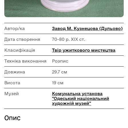
Автор/ка
Завод М. Кузнецова (Дульово)
Дата створення
70-80 р. ХІХ ст.
Класифікація
Твір ужиткового мистецтва
Техніка виконання
Розпис
Довжина
29.7 см
Висота
19 см
Музей
Комунальна установа
"Одеський національний
художній музей"
Опис