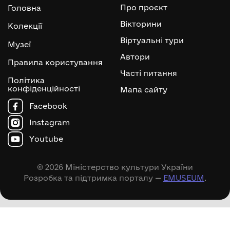
Про проєкт
Головна
Вікторини
Колекції
Віртуальні тури
Музеї
Автори
Правила користування
Часті питання
Політика
конфіденційності
Мапа сайту
Facebook
Instagram
Youtube
© 2026 Міністерство культури України
Розробка та підтримка порталу —
EMUSEUM
.