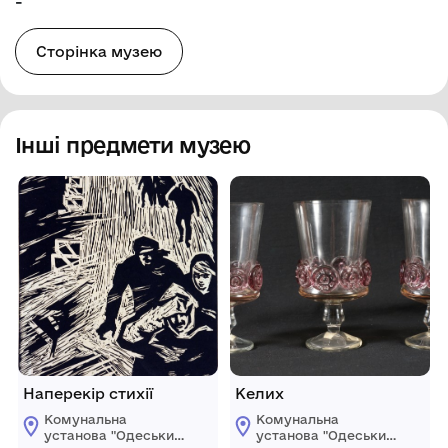
-
Сторінка музею
Інші предмети музею
Наперекір стихії
Келих
Комунальна
Комунальна
установа "Одеський
установа "Одеський