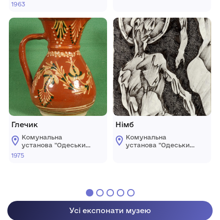
національний
національний
1963
художній музей"
художній музей"
Глечик
Німб
Комунальна
Комунальна
установа "Одеський
установа "Одеський
національний
національний
1975
художній музей"
художній музей"
Усі експонати музею