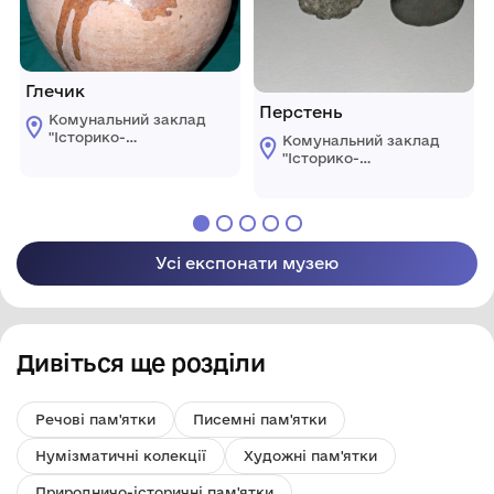
Глечик
Перстень
Комунальний заклад
"Історико-
Комунальний заклад
краєзнавчий музей"
"Історико-
Ренійської міської
краєзнавчий музей"
ради
Ренійської міської
ради
Усі експонати музею
Дивіться ще розділи
Речові пам'ятки
Писемні пам'ятки
Нумізматичні колекції
Художні пам'ятки
Природничо-історичні пам'ятки