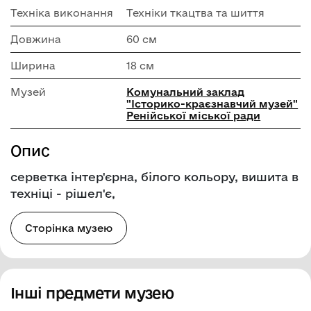
Техніка виконання
Техніки ткацтва та шиття
Довжина
60 см
Ширина
18 см
Музей
Комунальний заклад
"Історико-краєзнавчий музей"
Ренійської міської ради
Опис
серветка інтер'єрна, білого кольору, вишита в
техніці - рішел'є,
Сторінка музею
Інші предмети музею