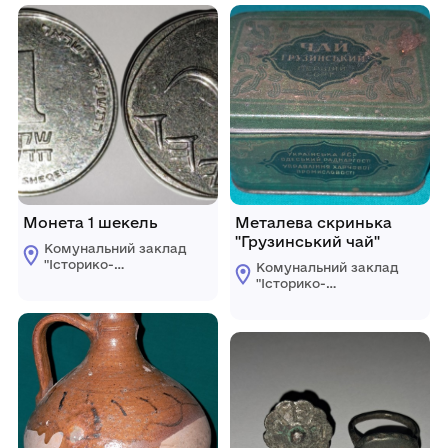
Монета 1 шекель
Металева скринька
"Грузинський чай"
Комунальний заклад
"Історико-
Комунальний заклад
краєзнавчий музей"
"Історико-
Ренійської міської
краєзнавчий музей"
ради
Ренійської міської
ради