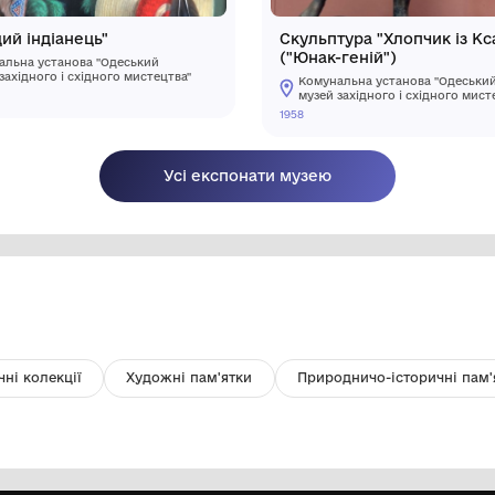
"Молодий індіанець"
Ск
("
Комунальна установа "Одеський
музей західного і східного мистецтва"
ХХ ст.