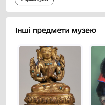
кришкою з овальним дзеркалом по цент
площина шкатулки на просвіт прикраш
круглими спіральними завитками, запо
скані. По краю кришки і борта шкатулк
Кришка прикріплена з широкого боку. В
суцільному дні напис чорною тушшю КП-
наклейка з написами: ВИ-1405, червоним
Сторінка музею
Інші предмети му