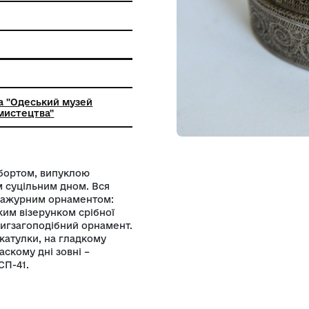
ьна установа "Одеський музей
о і східного мистецтва"
ким пласким бортом, випуклою