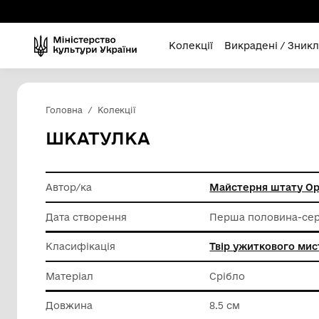
Колекції
Викра
Головна
Колекції
ШКАТУЛКА
Автор/ка
Майстер
Дата створення
Перша п
Класифікація
Твір уж