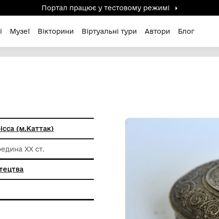
Портал працює у тестов
дені / Зниклі
Музеї
Вікторини
Віртуальні ту
ня штату Орісса (м.Каттак)
оловина-середина ХХ ст.
иткового мистецтва