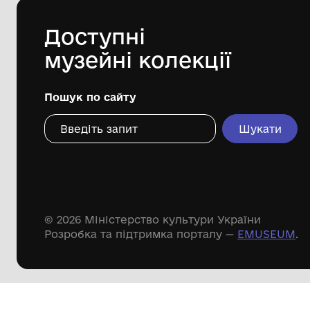
Дивіться ще розді
Речові пам'ятки
Писемні пам'ятки
Меморіальні пам'ятки