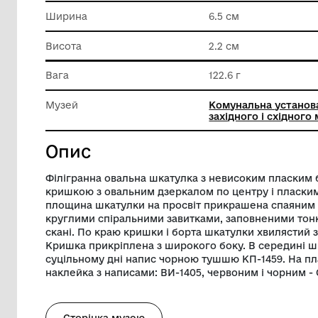
Матеріал
Срібло
Довжина
8.5 см
Ширина
6.5 см
Висота
2.2 см
Вага
122.6 г
Музей
Комунал
західног
Опис
Філігранна овальна шкатулка з невисо