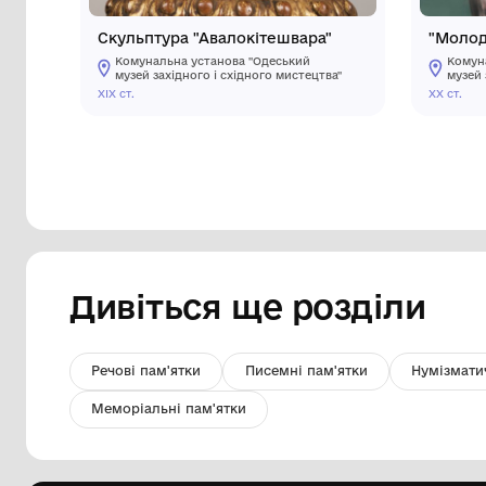
Скульптура "Авалокітешвара"
Комунальна установа "Одеський
музей західного і східного мистецтва"
XIX ст.