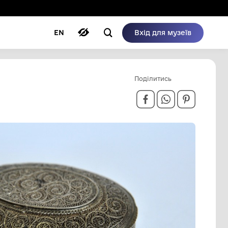
ому режимі
ри
Автори
Блог
EN