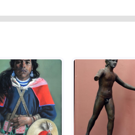
ру і пласким суцільним дном. Вся
ена спаяним ажурним орнаментом:
вненими тонким візерунком срібної
и хвилястий зигзагоподібний орнамент.
 середині шкатулки, на гладкому
1459. На пласкому дні зовні –
 і чорним - СП-41.
зею