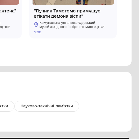
ульптура "Хлопчик із Ксантена"
"Лучник 
Юнак-геній")
втікати д
Комунальна установа "Одеський
Комуналь
музей західного і східного мистецтва"
музей зах