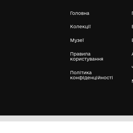
19
Усі експонати м
ли
Нумізматичні колекції
Художні пам'ятки