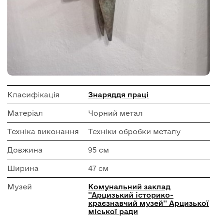
Класифікація
Знаряддя праці
Матеріал
Чорний метал
Техніка виконання
Техніки обробки металу
Довжина
95 см
Ширина
47 см
Музей
Комунальний заклад
''Арцизький історико-
краєзнавчий музей'' Арцизької
міської ради