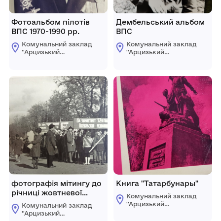
Фотоальбом пілотів
Дембельський альбом
ВПС 1970-1990 рр.
ВПС
Комунальний заклад
Комунальний заклад
''Арцизький
''Арцизький
історико-
історико-
краєзнавчий музей''
краєзнавчий музей''
Арцизької міської
Арцизької міської
ради
ради
фотографія мітингу до
Книга "Татарбунары"
річниці жовтневої
Комунальний заклад
революції
''Арцизький
Комунальний заклад
історико-
''Арцизький
краєзнавчий музей''
історико-