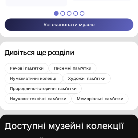
Арцизької міської
краєзнавчий музей''
ради
Арцизької міської
ради
Усі експонати музею
Дивіться ще розділи
Речові пам'ятки
Писемні пам'ятки
Нумізматичні колекції
Художні пам'ятки
Природничо-історичні пам'ятки
Науково-технічні пам'ятки
Меморіальні пам'ятки
Доступні музейні колекції