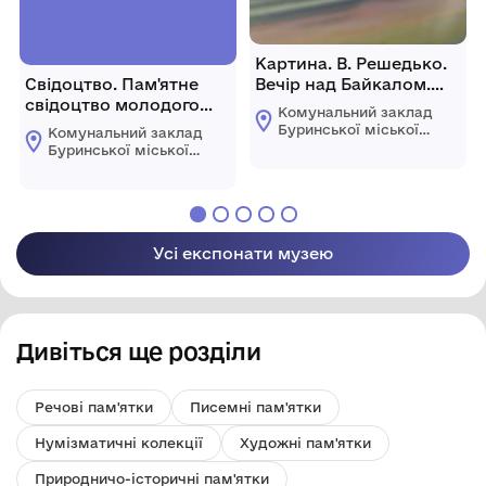
Картина. В. Решедько.
Свідоцтво. Пам'ятне
Вечір над Байкалом.
свідоцтво молодого
1989 рік.
Комунальний заклад
хлібороба.
Буринської міської
Комунальний заклад
ради "Буринський
Буринської міської
краєзнавчий музей
ради "Буринський
імені Павла Попова"
краєзнавчий музей
імені Павла Попова"
Усі експонати музею
Дивіться ще розділи
Речові пам'ятки
Писемні пам'ятки
Нумізматичні колекції
Художні пам'ятки
Природничо-історичні пам'ятки