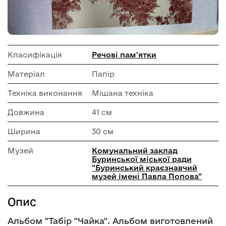
Класифікація
Речові пам'ятки
Матеріал
Папір
Техніка виконання
Мішана техніка
Довжина
41 см
Ширина
30 см
Музей
Комунальний заклад
Буринської міської ради
"Буринський краєзнавчий
музей імені Павла Попова"
Опис
Альбом "Табір "Чайка". Альбом виготовлений