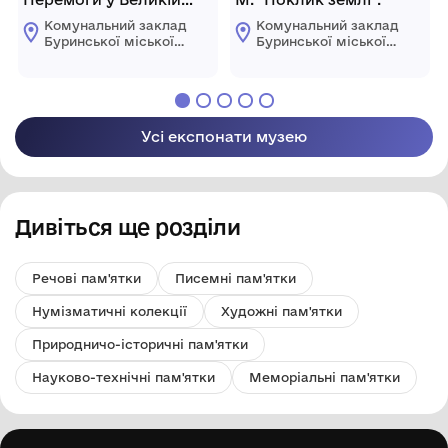
Вітчизняній війні".
Комунальний заклад
Комунальний заклад
Буринської міської
Буринської міської
ради "Буринський
ради "Буринський
краєзнавчий музей
краєзнавчий музей
імені Павла Попова"
імені Павла Попова"
Усі експонати музею
Дивіться ще розділи
Речові пам'ятки
Писемні пам'ятки
Нумізматичні колекції
Художні пам'ятки
Природничо-історичні пам'ятки
Науково-технічні пам'ятки
Меморіальні пам'ятки