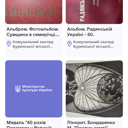
Альбром. Фотоальбом.
Альбом. Радянській
Сумщина в семирічці.
Україні - 60.
1959 - 1965
Комунальний заклад
Комунальний заклад
Буринської міської
Буринської міської
ради "Буринський
ради "Буринський
краєзнавчий музей
краєзнавчий музей
імені Павла Попова"
імені Павла Попова"
Медаль "40 років
Лінорит. Бондаренко
Перемоги у Великій
М. "Поклик землі".