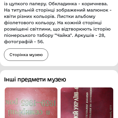
із цупкого паперу. Обкладинка - коричнева.
На титульній сторінці зображений малюнок -
квіти різних кольорів. Листки альбому
фіолетового кольору. На кожній сторінці
розміщені світлини, що відтворюють історію
піонерського табору "Чайка". Аркушів - 28,
фотографій - 56.
Сторінка музею
Інші предмети музею