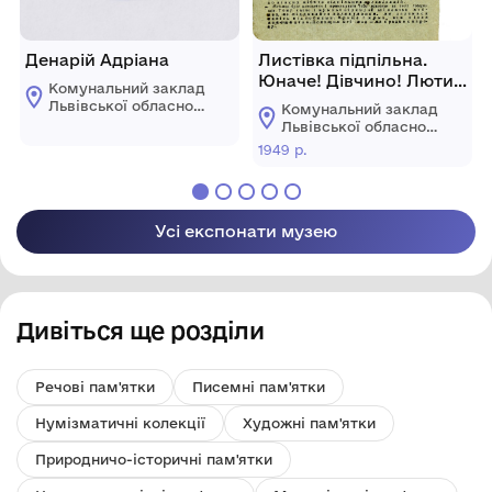
Денарій Адріана
Листівка підпільна.
Юначе! Дівчино! Лютий
Комунальний заклад
1949 р.
Львівської обласної
Комунальний заклад
ради "Львівський
Львівської обласної
історичний музей"
ради "Львівський
1949 р.
історичний музей"
Усі експонати музею
Дивіться ще розділи
Речові пам'ятки
Писемні пам'ятки
Нумізматичні колекції
Художні пам'ятки
Природничо-історичні пам'ятки