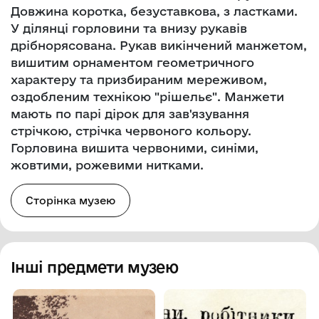
Довжина коротка, безуставкова, з ластками.
У ділянці горловини та внизу рукавів
дрібнорясована. Рукав викінчений манжетом,
вишитим орнаментом геометричного
характеру та призбираним мереживом,
оздобленим технікою "рішельє". Манжети
мають по парі дірок для зав'язування
стрічкою, стрічка червоного кольору.
Горловина вишита червоними, синіми,
жовтими, рожевими нитками.
Сторінка музею
Інші предмети музею