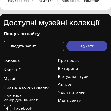
Науково-технічні пам'ятки
Меморіальні пам'ятки
Доступні музейні колекції
Пошук по сайту
Про проєкт
Головна
Вікторини
Колекції
Віртуальні тури
Музеї
Автори
Правила користування
Часті питання
Політика
конфіденційності
Мапа сайту
Facebook