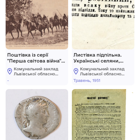
Поштівка із серії
Листівка підпільна.
"Перша світова війна"
Українські селяни,
№ 329 Австрійський
робітники, інтелігенти!
Комунальний заклад
Комунальний заклад
гусарський патруль
Львівської обласної
Львівської обласної
виїжджає на
ради "Львівський
ради "Львівський
-
Травень, 1951
історичний музей"
історичний музей"
розвідувальну службу.