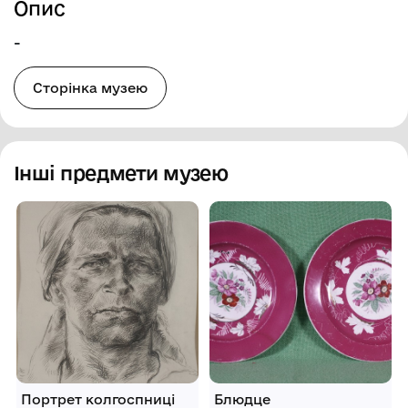
Опис
-
Сторінка музею
Інші предмети музею
Портрет колгоспниці
Блюдце