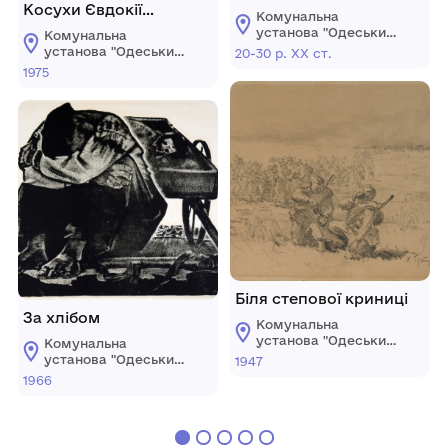
Косухи Євдокії
Комунальна
Олексіївни
установа "Одеський
Комунальна
національний
установа "Одеський
20-30 р. ХХ ст.
художній музей"
національний
1975
художній музей"
Біля степової криниці
За хлібом
Комунальна
установа "Одеський
Комунальна
національний
установа "Одеський
1947
художній музей"
національний
1966
художній музей"