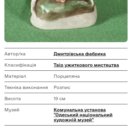
Автор/ка
Дмитрівська фабрика
Класифікація
Твір ужиткового мистецтва
Матеріал
Порцеляна
Техніка виконання
Розпис
Висота
19 см
Музей
Комунальна установа
"Одеський національний
художній музей"