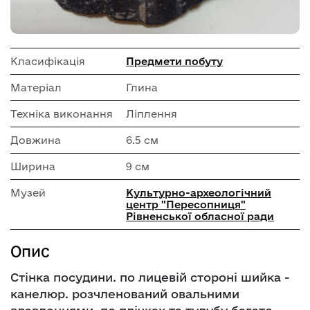
Класифікація
Предмети побуту
Матеріал
Глина
Техніка виконання
Ліплення
Довжина
6.5 см
Ширина
9 см
Музей
Культурно-археологічний
центр "Пересопниця"
Рівненської обласної ради
Опис
Стінка посудини. по лицевій стороні шийка -
канелюр. розчленований овальними