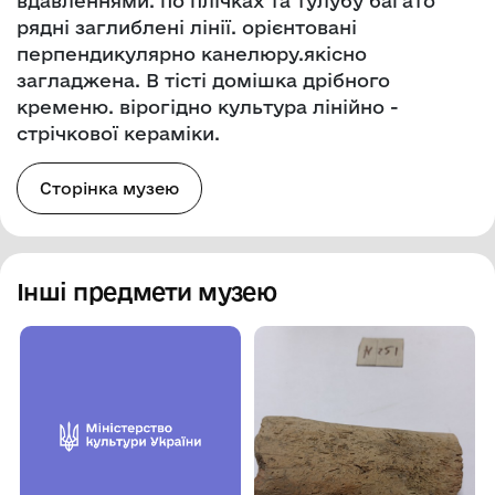
вдавленнями. по плічках та тулубу багато
рядні заглиблені лінії. орієнтовані
перпендикулярно канелюру.якісно
загладжена. В тісті домішка дрібного
кременю. вірогідно культура лінійно -
стрічкової кераміки.
Сторінка музею
Інші предмети музею