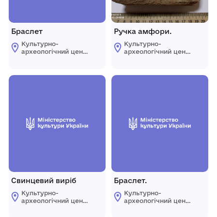
Браслет
Ручка амфори.
Культурно-
Культурно-
археологічний центр
археологічний центр
"Пересопниця"
"Пересопниця"
Рівненської обласної
Рівненської обласної
ради
ради
Свинцевий виріб
Браслет.
Культурно-
Культурно-
археологічний центр
археологічний центр
"Пересопниця"
"Пересопниця"
Рівненської обласної
Рівненської обласної