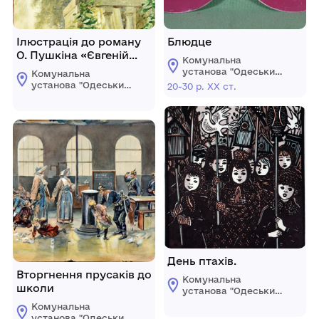
Ілюстрація до роману
Блюдце
О. Пушкіна «Євгеній
Комунальна
Онегін»
установа "Одеський
Комунальна
національний
установа "Одеський
20-30 р. ХХ ст.
художній музей"
національний
художній музей"
День птахів.
Вторгнення прусаків до
Комунальна
школи
установа "Одеський
національний
Комунальна
художній музей"
установа "Одеський