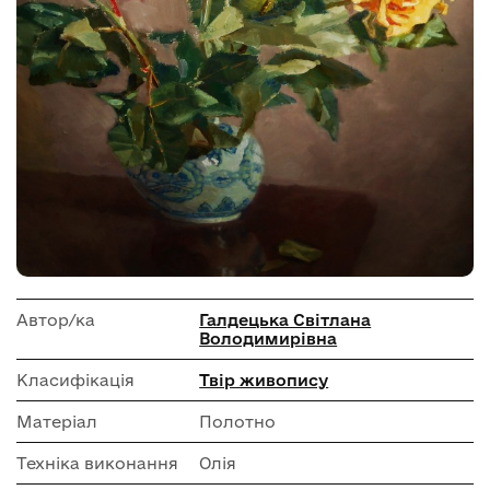
Автор/ка
Галдецька Світлана
Володимирівна
Класифікація
Твір живопису
Матеріал
Полотно
Техніка виконання
Олія