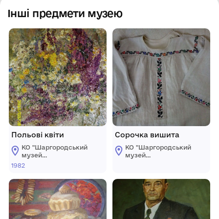
Інші предмети музею
Польові квіти
Сорочка вишита
КО "Шаргородський
КО "Шаргородський
музей
музей
образотворчого
образотворчого
1982
мистецтва"
мистецтва"
Шаргородської
Шаргородської
міської ради
міської ради