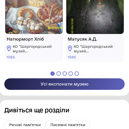
Натюрморт Хліб
Матусяк А.Д.
КО "Шаргородський
КО "Шаргородський
музей
музей
образотворчого
образотворчого
1986
1986
мистецтва"
мистецтва"
Шаргородської
Шаргородської
міської ради
міської ради
Усі експонати музею
Дивіться ще розділи
Речові пам'ятки
Писемні пам'ятки