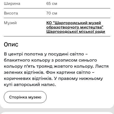
Ширина
65 см
Висота
70 см
Музей
КО "Шаргородський музей
образотворчого мистецтва"
Шаргородської міської ради
Опис
В центрі полотна у посудині світло –
блакитного кольору з розписом синього
кольору п’ять троянд жовтого кольору. Листя
зелених відтінків. Фон картини світло –
коричневих відтінків. У правому нижньому
куті авторський напис.
Сторінка музею