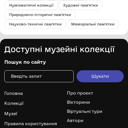
Нумізматичні колекції
Художні пам'ятки
Природничо-історичні пам'ятки
Науково-технічні пам'ятки
Меморіальні пам'ятки
Доступні музейні колекції
Пошук по сайту
Про проєкт
Головна
Вікторини
Колекції
Віртуальні тури
Музеї
Автори
Правила користування