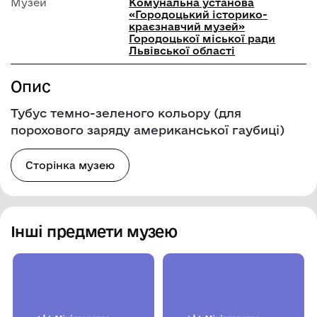
Музей
Комунальна установа
«Городоцький історико-
краєзнавчий музей»
Городоцької міської ради
Львівської області
Опис
Тубус темно-зеленого кольору (для
порохового заряду американської гаубиці)
Сторінка музею
Інші предмети музею