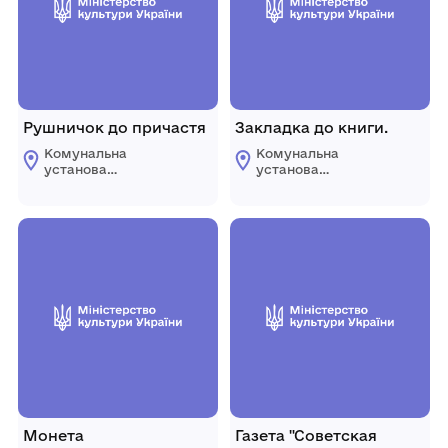
Рушничок до причастя
Закладка до книги.
Комунальна
Комунальна
установа
установа
«Городоцький
«Городоцький
історико-
історико-
краєзнавчий музей»
краєзнавчий музей»
Городоцької міської
Городоцької міської
ради Львівської
ради Львівської
області
області
Монета
Газета "Советская