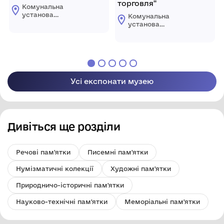
торговля"
Комунальна
установа
Комунальна
«Городоцький
установа
історико-
«Городоцький
краєзнавчий музей»
історико-
Городоцької міської
краєзнавчий музей»
ради Львівської
Городоцької міської
області
ради Львівської
області
Усі експонати музею
Дивіться ще розділи
Речові пам'ятки
Писемні пам'ятки
Нумізматичні колекції
Художні пам'ятки
Природничо-історичні пам'ятки
Науково-технічні пам'ятки
Меморіальні пам'ятки