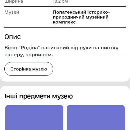
Ширина
18.2 см
Музей
Лопатенський історико-
природничий музейний
комплекс
Опис
Вірш "Родіна" написаний від руки на листку
паперу, чорнилом.
Сторінка музею
Інші предмети музею