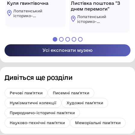
Куля гвинтівочна
Листівка поштова "З
днем перемоги"
Лопатенський
історико-
Лопатенський
природничий
історико-
музейний комплекс
природничий
музейний комплекс
Усі експонати музею
Дивіться ще розділи
Речові пам'ятки
Писемні пам'ятки
Нумізматичні колекції
Художні пам'ятки
Природничо-історичні пам'ятки
Науково-технічні пам'ятки
Меморіальні пам'ятки