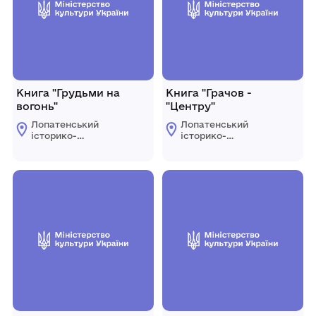
Книга "Грудьми на
Книга "Грачов -
вогонь"
"Центру"
Лопатенський
Лопатенський
історико-
історико-
природничий
природничий
музейний комплекс
музейний комплекс