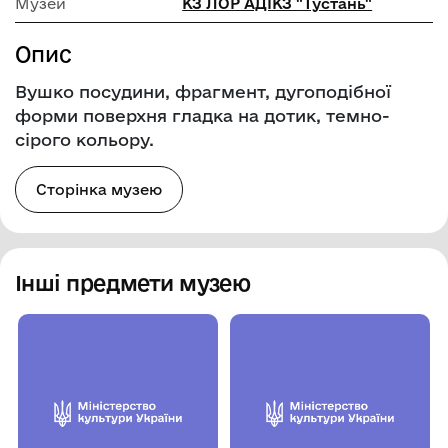
Музей
КЗ ЛОР АДІКЗ "Тустань"
Опис
Вушко посудини, фрагмент, дугоподібної
форми поверхня гладка на дотик, темно-
сірого кольору.
Сторінка музею
Інші предмети музею