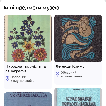
Інші предмети музею
Народна творчість та
Легенди Криму
етнографія
Обласний
комунальний
Обласний
етнографічно-
комунальний
меморіальний музей
етнографічно-
Володимира
меморіальний музей
Гнатюка
Володимира
Гнатюка