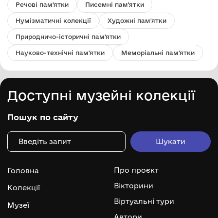
Речові пам'ятки
Писемні пам'ятки
Нумізматичні колекції
Художні пам'ятки
Природничо-історичні пам'ятки
Науково-технічні пам'ятки
Меморіальні пам'ятки
Доступні музейні колекції
Пошук по сайту
Про проєкт
Головна
Вікторини
Колекції
Віртуальні тури
Музеї
Автори