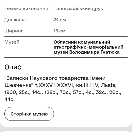
Техніка виконання
Типографський друк
Довжина
24 см
Ширина
16 см
Музей
Обласний комунальний
етнографічно-меморіальний
музей Володимира Гнатюка
Опис
"Записки Наукового товариства імени
Шевченка" т.XXXV і XXXVI, кн.III і IV, Львів,
1900, 25с., 14с., 128с., 70с., 57с., 4с., 32с., 20с.,
44с.
Сторінка музею