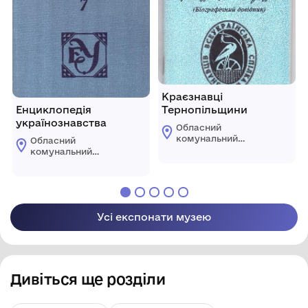
Краєзнавці
Енциклопедія
Тернопільщини
українознавства
Обласний
комунальний
Обласний
етнографічно-
комунальний
меморіальний музей
етнографічно-
Володимира
меморіальний музей
Гнатюка
Володимира
Гнатюка
Усі експонати музею
Дивіться ще розділи