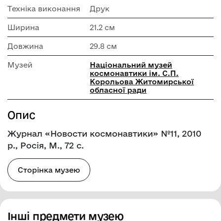
Техніка виконання
Друк
Ширина
21.2 см
Довжина
29.8 см
Музей
Національний музей
космонавтики ім. С.П.
Корольова Житомирської
обласної ради
Опис
Журнал «Новости космонавтики» №11, 2010
р., Росія, М., 72 с.
Сторінка музею
Інші предмети музею