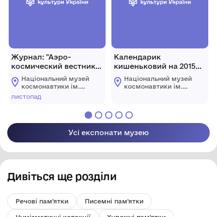
Журнал: "Аэро-
Календарик
космический вестник"
кишеньковий на 2015
№44 (133), 4-10
рік, присвячений
Національний музей
Національний музей
листопада 2003 р.,
проекту "Марс-500".
космонавтики ім.
космонавтики ім.
Україна, м. Київ, 48 с.
Інститут медико-
С.П. Корольова
С.П. Корольова
листопад
Житомирської
Житомирської
біологічних проблем
обласної ради
обласної ради
РАН
Усі експонати музею
Дивіться ще розділи
Речові пам'ятки
Писемні пам'ятки
Нумізматичні колекції
Художні пам'ятки