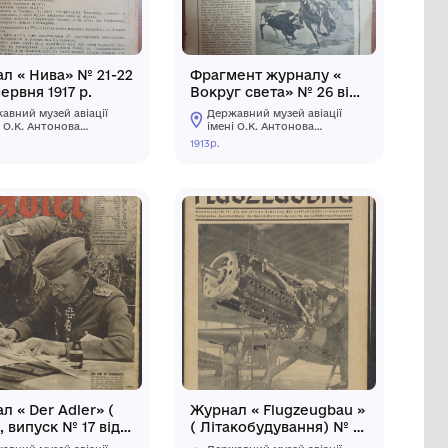
ва» № 22
Журнал « Нива» № 21-22
917 року.
від 3 червня 1917 р.
ей авіації
Державний музей авіації
онова
імені О.К. Антонова
Державного
1917р.
го
некомерційного
підприємства
іверситет
"Державний університет
аційний
"Київський авіаційний
інститут»