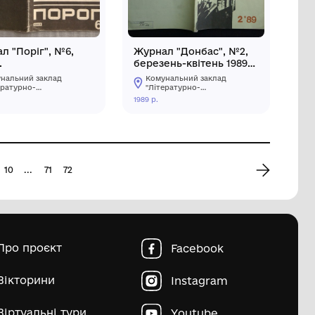
г", №1,
Журнал "Поезія", Вип 1.,
1984
заклад
Комунальний заклад
"Літературно-
узей І.К.
меморіальний музей І.К.
1984 р.
го міста
Карпенка-Карого міста
го"
Кропивницького"