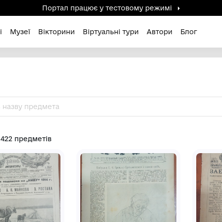
Портал працює у тестов
дені / Зниклі
Музеї
Вікторини
Віртуальні ту
Знайдено 1422 предметів