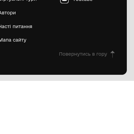
г", №5,
Журнал "Поріг", №6,
1993 р.
заклад
Комунальний заклад
"Літературно-
узей І.К.
меморіальний музей І.К.
1993 р.
го міста
Карпенка-Карого міста
го"
Кропивницького"
4
5
6
7
8
9
10
...
71
72
овна
Про проєкт