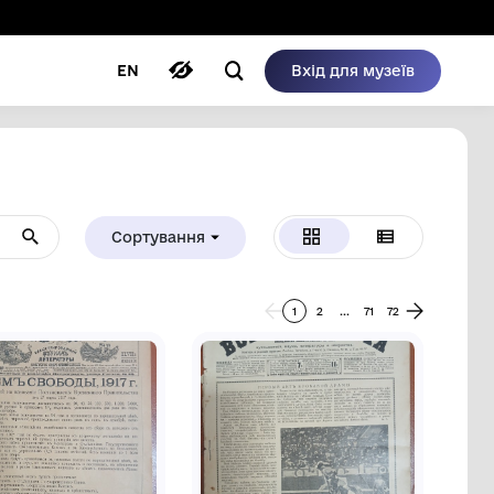
ому режимі
ри
Автори
Блог
EN
Сортуванн
Від А до Я
Нове