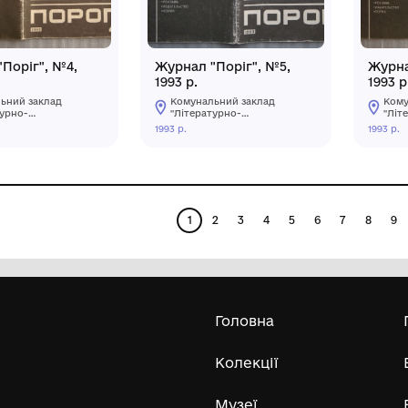
Журнал « Самолет» №
Журнал "Порі
7-8 квітень 1940 р.
1993 р.
Державний музей авіації
Комунальний 
імені О.К. Антонова
"Літературно-
Державного
меморіальний м
1940
1993 р.
некомерційного
Карпенка-Каро
підприємства
Кропивницько
"Державний університет
"Київський авіаційний
інститут»