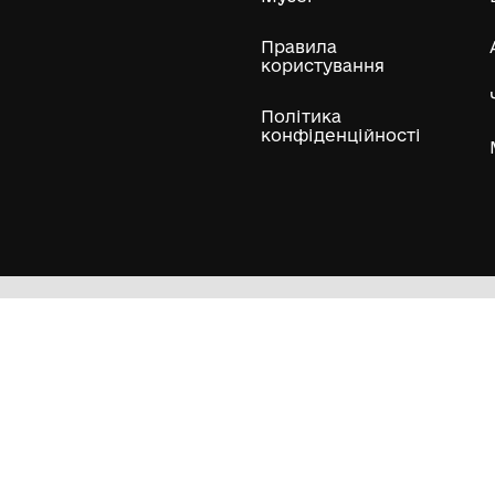
Журнал "Поріг", №4,
Журнал "Порі
1993 р.
1993 р.
Комунальний заклад
Комунальний 
"Літературно-
"Літературно-
меморіальний музей І.К.
меморіальний м
1993 р.
1993 р.
Карпенка-Карого міста
Карпенка-Каро
Кропивницького"
Кропивницько
1
2
3
Гол