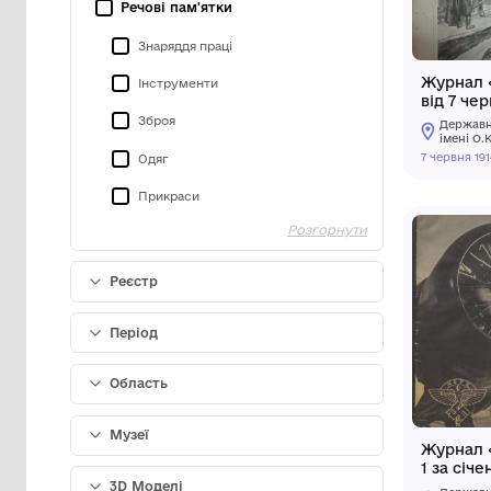
Класифікація
Речові пам'ятки
Знаряддя праці
Інструменти
Зброя
Одяг
Прикраси
Розгорнути
Предмети побуту
Писемні пам'ятки
Реєстр