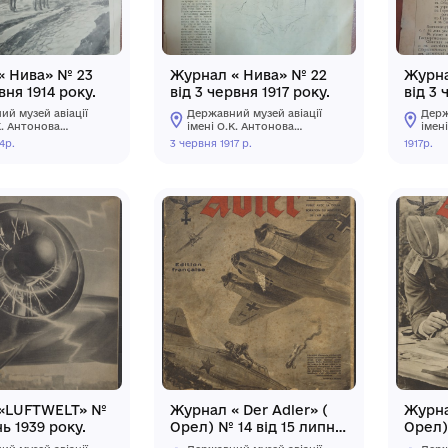
Журнал « Нива» № 23
Журнал « Ни
від 7 червня 1914 року.
від 3 червня 1
Державний музей авіації
Державний муз
імені О.К. Антонова
імені О.К. Ант
Державного
Державного
7 червня 1914р.
3 червня 1917 р.
некомерційного
некомерційно
підприємства
підприємства
"Державний університет
"Державний ун
"Київський авіаційний
"Київський аві
інститут»
інститут»