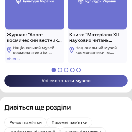
Журнал: "Аэро-
Книга: "Матеріали ХІІ
космический вестник"
наукових читань
№1, 2005 р., Україна, м.
"Дніпровська орбіта".
Національний музей
Національний музей
Київ, 48 с.
Збірка доповідей,
космонавтики ім.
космонавтики ім.
присвячених 20-річчю
С.П. Корольова
С.П. Корольова
січень
Житомирської
Житомирської
польоту в космос Л. К.
обласної ради
обласної ради
Каденюка. 2017 р.,
Україна, м. Дніпро, 250
с.
Усі експонати музею
Дивіться ще розділи
Речові пам'ятки
Писемні пам'ятки
Нумізматичні колекції
Художні пам'ятки