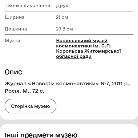
Техніка виконання
Друк
Ширина
21 см
Довжина
29.8 см
Музей
Національний музей
космонавтики ім. С.П.
Корольова Житомирської
обласної ради
Опис
Журнал «Новости космонавтики» №7, 2011 р.,
Росія, М., 72 с.
Сторінка музею
Інші предмети музею