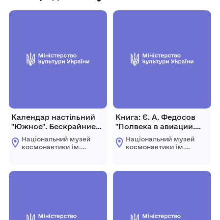
Календар настільний
Книга: Є. А. Федосов
"Южное". Бескрайние
"Полвека в авиации.
просторы
Записки академика".
Національний музей
Національний музей
возможностей" на 2016
2004 р., Росія, м.
космонавтики ім.
космонавтики ім.
р.
Москва, 400 с.
С.П. Корольова
С.П. Корольова
Житомирської
Житомирської
обласної ради
обласної ради