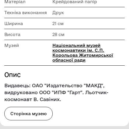
Матеріал
Крейдований папір
Техніка виконання
Друк
Ширина
21 см
Висота
28 см
Музей
Національний музей
космонавтики ім. С.П.
Корольова Житомирської
обласної ради
Опис
Видавець: ОАО "Издательство "МАКД",
видруковано ООО "ИПФ "Гарт". Льотчик-
космонавт В. Савіних.
Сторінка музею