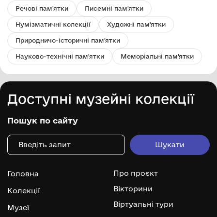
Речові пам'ятки
Писемні пам'ятки
Нумізматичні колекції
Художні пам'ятки
Природничо-історичні пам'ятки
Науково-технічні пам'ятки
Меморіальні пам'ятки
Доступні музейні колекції
Пошук по сайту
Про проєкт
Головна
Вікторини
Колекції
Віртуальні тури
Музеї