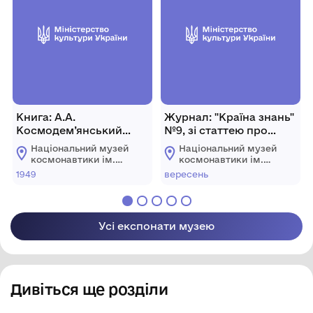
Книга: А.А.
Журнал: "Країна знань"
Космодем’янський
№9, зі статтею про
«Знаменитый деятель
українських
Національний музей
Національний музей
науки
астрономів. 2016 р.,
космонавтики ім.
космонавтики ім.
К.Э.Циолковский»
Україна, м. Київ, 48 с.
С.П. Корольова
С.П. Корольова
1949
вересень
Житомирської
Житомирської
обласної ради
обласної ради
Усі експонати музею
Дивіться ще розділи