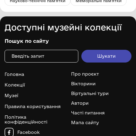
Науково-технічні пам'ятки
Меморіальні пам'ятки
Доступні музейні колекції
Пошук по сайту
Про проєкт
Головна
Вікторини
Колекції
Віртуальні тури
Музеї
Автори
Правила користування
Часті питання
Політика
конфіденційності
Мапа сайту
Facebook