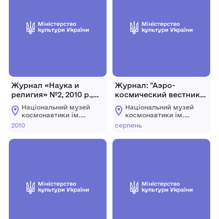
Журнал «Наука и
Журнал: "Аэро-
религия» №2, 2010 р.,
космический вестник"
Росія, М.
№33 (173), 24-30 серпня
Національний музей
Національний музей
2004 р., Україна, м. Київ,
космонавтики ім.
космонавтики ім.
48 с.
С.П. Корольова
С.П. Корольова
2010
серпень
Житомирської
Житомирської
обласної ради
обласної ради