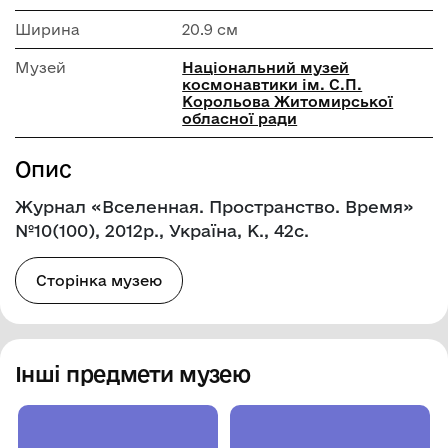
Ширина
20.9 см
Музей
Національний музей
космонавтики ім. С.П.
Корольова Житомирської
обласної ради
Опис
Журнал «Вселенная. Пространство. Время»
№10(100), 2012р., Україна, К., 42с.
Сторінка музею
Інші предмети музею