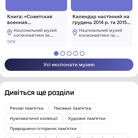
Книга: «Советская
Календар настінний на
военная
грудень 2014 р. та 2015-
энциклопедия», СРСР,
2016 рр.: "Эпоха
Національний музей
Національний музей
М., військове вид-во
"Зенита"
космонавтики ім.
космонавтики ім.
Мін-ва оборони СРСР,
продолжается..." укр.,
С.П. Корольова
С.П. Корольова
1978
Житомирської
Житомирської
1978 р., 688 с. Том V.
англ. та рос. мовами.
обласної ради
обласної ради
"30 лет ZENIT". [2014 р.],
Україна, м. Дніпро.
Усі експонати музею
Дивіться ще розділи
Речові пам'ятки
Писемні пам'ятки
Нумізматичні колекції
Художні пам'ятки
Природничо-історичні пам'ятки