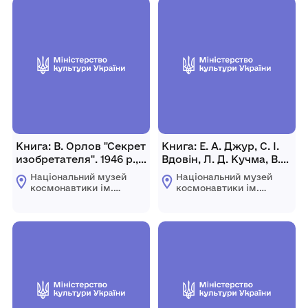
Книга: В. Орлов "Секрет
Книга: Е. А. Джур, С. І.
изобретателя". 1946 р.,
Вдовін, Л. Д. Кучма, В.
СРСР, м. Москва, 144 с.
А. Найденов, Е. Ю.
Національний музей
Національний музей
Ніколаенко, Е. І. Ухов
космонавтики ім.
космонавтики ім.
"Технология
С.П. Корольова
С.П. Корольова
Житомирської
Житомирської
производства
обласної ради
обласної ради
космических ракет" 184
с. Видавництво ДДУ