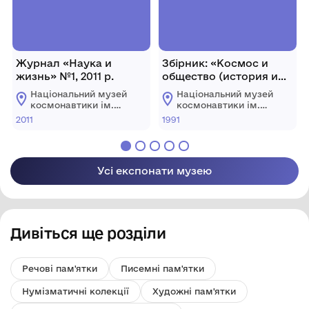
Журнал «Наука и
Збірник: «Космос и
жизнь» №1, 2011 р.
общество (история и
современность)»
Національний музей
Національний музей
космонавтики ім.
космонавтики ім.
С.П. Корольова
С.П. Корольова
2011
1991
Житомирської
Житомирської
обласної ради
обласної ради
Усі експонати музею
Дивіться ще розділи
Речові пам'ятки
Писемні пам'ятки
Нумізматичні колекції
Художні пам'ятки