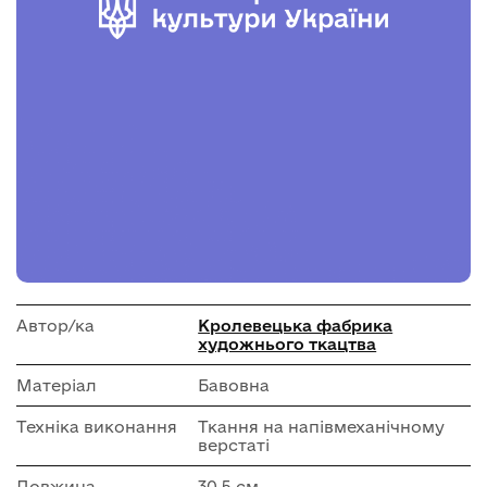
Автор/ка
Кролевецька фабрика
художнього ткацтва
Матеріал
Бавовна
Техніка виконання
Ткання на напівмеханічному
верстаті
Довжина
30.5 см