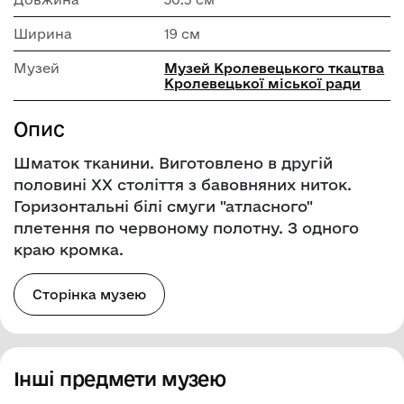
Ширина
19 см
Музей
Музей Кролевецького ткацтва
Кролевецької міської ради
Опис
Шматок тканини. Виготовлено в другій
половині ХХ століття з бавовняних ниток.
Горизонтальні білі смуги "атласного"
плетення по червоному полотну. З одного
краю кромка.
Сторінка музею
Інші предмети музею