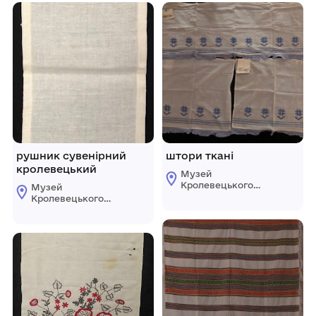
рушник сувенірний
штори ткані
кролевецький
Музей
Кролевецького
Музей
ткацтва
Кролевецького
Кролевецької
ткацтва
міської ради
Кролевецької
міської ради