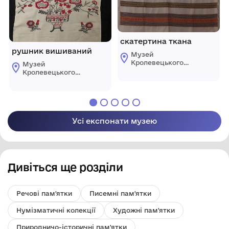
скатертина ткана
рушник вишиваний
Музей
Кролевецького
Музей
ткацтва
Кролевецького
Кролевецької
ткацтва
міської ради
Кролевецької
міської ради
Усі експонати музею
Дивіться ще розділи
Речові пам'ятки
Писемні пам'ятки
Нумізматичні колекції
Художні пам'ятки
Природничо-історичні пам'ятки