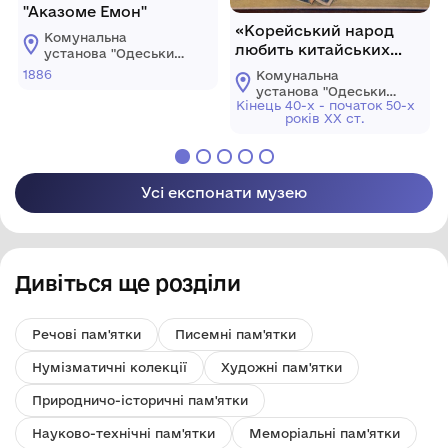
"Аказоме Емон"
«Корейський народ
Комунальна
любить китайських
установа "Одеський
добровольців»
музей західного і
1886
Комунальна
східного мистецтва"
установа "Одеський
Кінець 40-х - початок 50-х
музей західного і
років ХХ ст.
східного мистецтва"
Усі експонати музею
Дивіться ще розділи
Речові пам'ятки
Писемні пам'ятки
Нумізматичні колекції
Художні пам'ятки
Природничо-історичні пам'ятки
Науково-технічні пам'ятки
Меморіальні пам'ятки