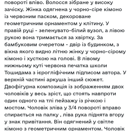
повороті вліво. Волосся зібране у високу
зачіску. Жінка одягнена у чорно-сіре кімоно
із червоним паском, декороване
геометричним орнаментом у клітину. У
правій руці - зеленувато-білий вузол, а лівою
рукою вона тримається за хвіртку. За
бамбуковим очеретом - двір із будинком, з
вікна якого видно літню жінку у чорно-сірому
кімоно і хусткою на голові. В лівому
нижньому куті червона печатка школи
Тошидама з ієрогліфічним підписом автора. У
верхній частині аркуша інший сюжет.
Двофігурна композиція із зображенням двох
чоловіків у весь зріст, що стоять навпроти
один одного на тлі пейзажу із річкою і
мостом. Чоловік зліва у 3/4 повороті вправо
спирається на палку , ліва рука піднята вгору
у знак привітання. Він одягнений у світле
кімоно з геометричним орнаментом. Чоловік