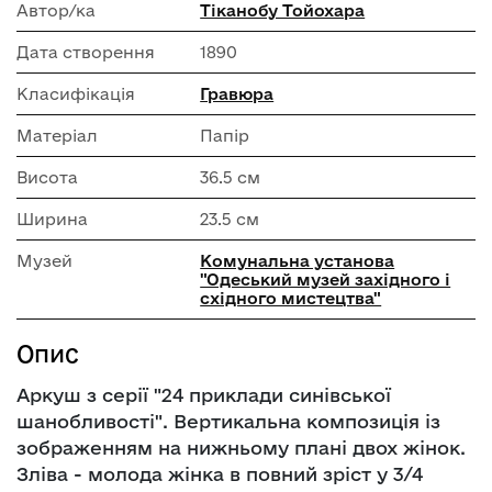
Автор/ка
Тіканобу Тойохара
Дата створення
1890
Класифікація
Гравюра
Матеріал
Папір
Висота
36.5 см
Ширина
23.5 см
Музей
Комунальна установа
"Одеський музей західного і
східного мистецтва"
Опис
Аркуш з серії "24 приклади синівської
шанобливості". Вертикальна композиція із
зображенням на нижньому плані двох жінок.
Зліва - молода жінка в повний зріст у 3/4