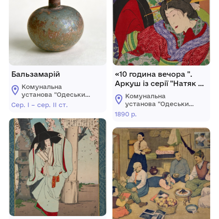
Бальзамарій
«10 година вечора ".
Аркуш із серії "Натяк на
Комунальна
24 години"
установа "Одеський
Комунальна
музей західного і
установа "Одеський
Сер. I – сер. ІІ ст.
східного мистецтва"
музей західного і
1890 р.
східного мистецтва"