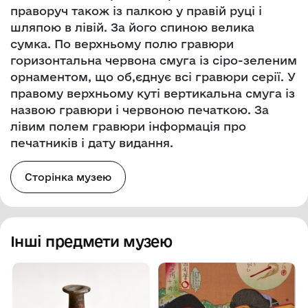
праворуч також із палкою у правій руці і
шляпою в лівій. За його спиною велика
сумка. По верхньому полю гравюри
горизонтальна червона смуга із сіро-зеленим
орнаментом, що об,єднує всі гравюри серії. У
правому верхньому куті вертикальна смуга із
назвою гравюри і червоною печаткою. За
лівим полем гравюри інформація про
печатників і дату видання.
Сторінка музею
Інші предмети музею