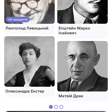
144 предметів
Леопольд Левицький
Епштейн Марко
Ісайович
Олександра Екстер
Матвій Драк