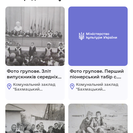
Фото групове. Зліт
Фото групове. Перший
випускників середніх
піонерський табір с.
шкіл Бахмаччини.
Тиниця 1934 рік.
Комунальний заклад
Комунальний заклад
"Бахмацький
"Бахмацький
історичний музей
історичний музей
імені Миколи
імені Миколи
Гнатовича
Гнатовича
Яременка"
Яременка"
Бахмацької міської
Бахмацької міської
ради
ради