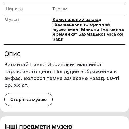
Ширина
12.6 см
Музей
Комунальний заклад
"Бахмацький історичний
музей імені Миколи Гнатовича
Яременка" Бахмацької міської
ради
Опис
Калантай Павло Йосипович машиніст
паровозного депо. Погрудне зображення в
анфас. Волосся темне зачесане назад. 50-ті
рр. ХХ ст.
Сторінка музею
Інші предмети музею