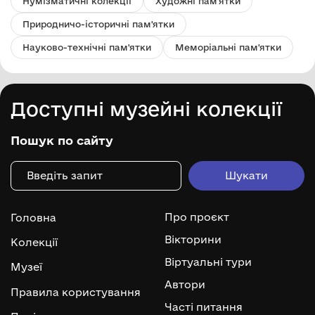
Нумізматичні колекції
Художні пам'ятки
Природничо-історичні пам'ятки
Науково-технічні пам'ятки
Меморіальні пам'ятки
Доступні музейні колекції
Пошук по сайту
Про проєкт
Головна
Вікторини
Колекції
Віртуальні тури
Музеї
Автори
Правила користування
Часті питання