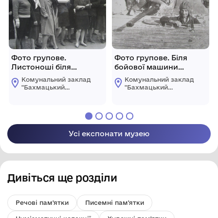
Фото групове.
Фото групове. Біля
Листоноші біля
бойової машини
райвідділу поштового
БМП-2.
Комунальний заклад
Комунальний заклад
зв'язку.
"Бахмацький
"Бахмацький
історичний музей
історичний музей
імені Миколи
імені Миколи
Гнатовича
Гнатовича
Яременка"
Яременка"
Бахмацької міської
Бахмацької міської
Усі експонати музею
ради
ради
Дивіться ще розділи
Речові пам'ятки
Писемні пам'ятки