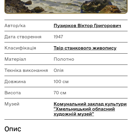
Автор/ка
Пузирков Віктор Григорович
Дата створення
1947
Класифікація
Твір станкового живопису
Матеріал
Полотно
Техніка виконання
Олія
Довжина
100 см
Висота
70 см
Музей
Комунальний заклад культури
"Хмельницький обласний
художній музей"
Опис