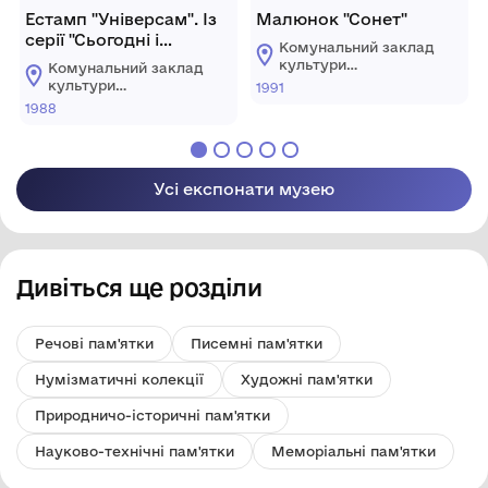
Естамп "Універсам". Із
Малюнок "Сонет"
серії "Сьогодні і
Комунальний заклад
завжди..."
культури
Комунальний заклад
"Хмельницький
культури
1991
обласний художній
"Хмельницький
1988
музей"
обласний художній
музей"
Усі експонати музею
Дивіться ще розділи
Речові пам'ятки
Писемні пам'ятки
Нумізматичні колекції
Художні пам'ятки
Природничо-історичні пам'ятки
Науково-технічні пам'ятки
Меморіальні пам'ятки