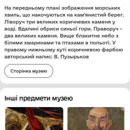
На передньому плані зображення морських
хвиль, що накочуються на кам'янистий берег.
Ліворуч три великих коричневих каменя у
воді. Вдалині обриси синьої гори. Праворуч -
два великих каменя. Вище блакитне небо з
білими хмаринами та птахами в польоті. У
правому нижньому куті коричневою фарбою
авторський напис: В. Пузырьков
Сторінка музею
Інші предмети музею