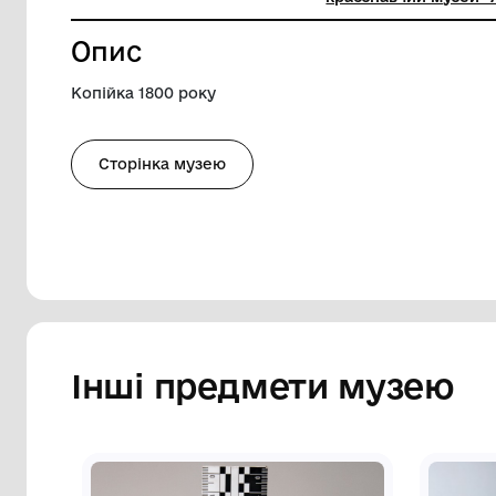
Діаметр
2.7 мм
Музей
Комуналь
краєзнав
Опис
Копійка 1800 року
Сторінка музею