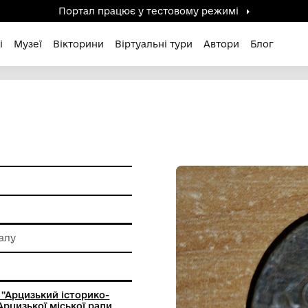
Портал працює у тестов
дені / Зниклі
Музеї
Вікторини
Віртуальні ту
 обробки металу