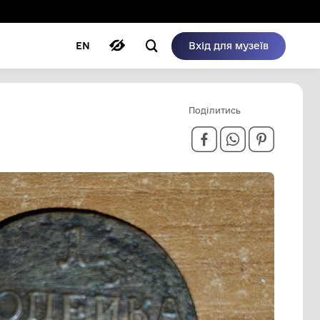
ому режимі
ри
Автори
Блог
EN