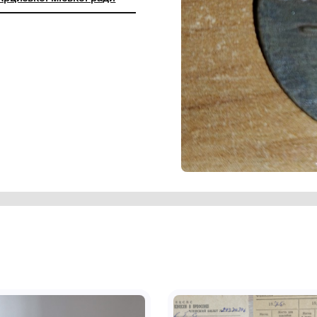
ний заклад ''Арцизький історико-
чий музей'' Арцизької міської ради