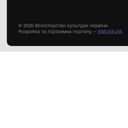
Речові пам'ятки
Писемні пам'ятки
Меморіальні пам'ятки
Доступні
музейні колекції
Пошук по сайту