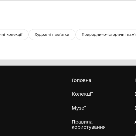
фотоплівка "будинок творчості,
Ка
кафе, школа №5"
до
Комунальний заклад ''Арцизький
історико-краєзнавчий музей''
Арцизької міської ради
Усі експонати м
ли