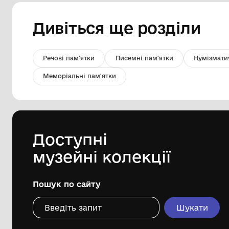
Емблема "Буджак-95"
Комунальний заклад ''Арцизький
історико-краєзнавчий музей''
Арцизької міської ради
Дивіться ще розді