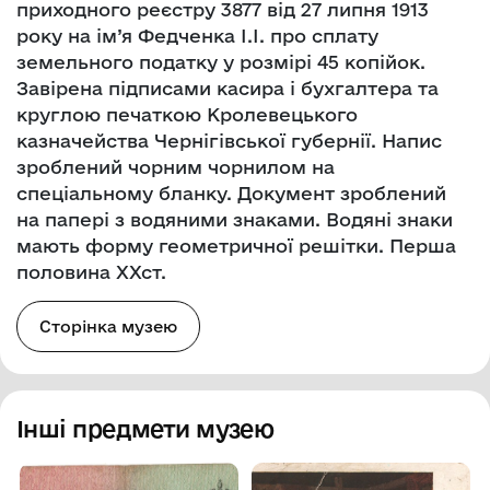
приходного реєстру 3877 від 27 липня 1913
року на ім’я Федченка І.І. про сплату
земельного податку у розмірі 45 копійок.
Завірена підписами касира і бухгалтера та
круглою печаткою Кролевецького
казначейства Чернігівської губернії. Напис
зроблений чорним чорнилом на
спеціальному бланку. Документ зроблений
на папері з водяними знаками. Водяні знаки
мають форму геометричної решітки. Перша
половина ХХст.
Сторінка музею
Інші предмети музею