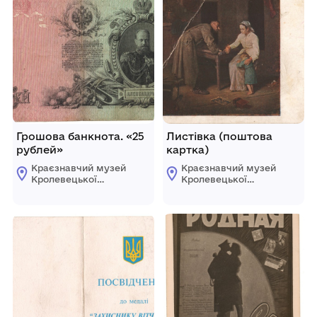
Грошова банкнота. «25
Листівка (поштова
рублей»
картка)
Краєзнавчий музей
Краєзнавчий музей
Кролевецької
Кролевецької
міської ради
міської ради