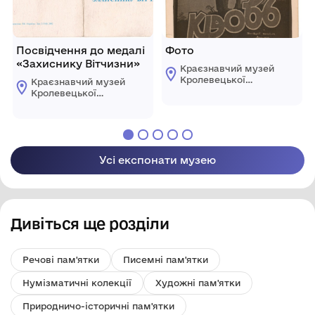
Посвідчення до медалі
Фото
«Захиснику Вітчизни»
Краєзнавчий музей
Кролевецької
Краєзнавчий музей
міської ради
Кролевецької
міської ради
Усі експонати музею
Дивіться ще розділи
Речові пам'ятки
Писемні пам'ятки
Нумізматичні колекції
Художні пам'ятки
Природничо-історичні пам'ятки