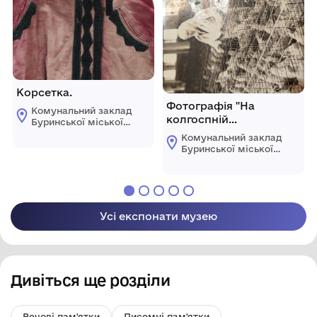
Корсетка.
Фотографія "На
Комунальний заклад
колгоспній
Буринської міської
птахофермі".
ради "Буринський
Комунальний заклад
краєзнавчий музей
Буринської міської
імені Павла Попова"
ради "Буринський
краєзнавчий музей
імені Павла Попова"
Усі експонати музею
Дивіться ще розділи
Речові пам'ятки
Писемні пам'ятки