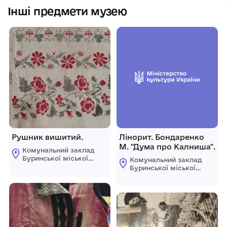
Інші предмети музею
Рушник вишитий.
Лінорит. Бондаренко
М. "Дума про Калниша".
Комунальний заклад
Буринської міської
Комунальний заклад
ради "Буринський
Буринської міської
краєзнавчий музей
ради "Буринський
імені Павла Попова"
краєзнавчий музей
імені Павла Попова"