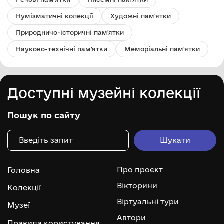
Нумізматичні колекції
Художні пам'ятки
Природничо-історичні пам'ятки
Науково-технічні пам'ятки
Меморіальні пам'ятки
Доступні музейні колекції
Пошук по сайту
Про проєкт
Головна
Вікторини
Колекції
Віртуальні тури
Музеї
Автори
Правила користування