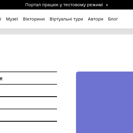
Портал працює у тестов
дені / Зниклі
Музеї
Вікторини
Віртуальні ту
льні пам'ятки
ння