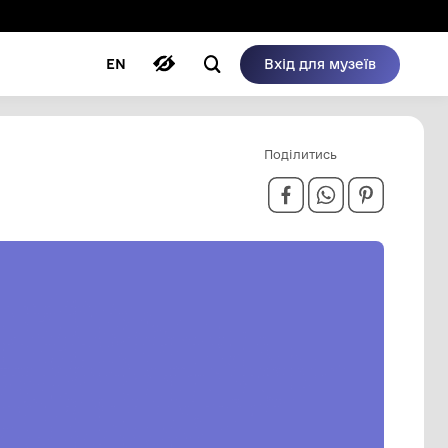
ому режимі
ри
Автори
Блог
EN