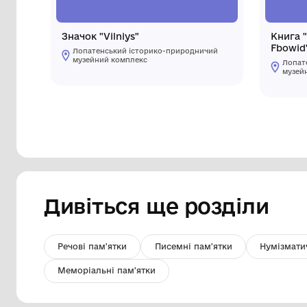
Значок "Vilniys"
Лопатенський історико-природничий
музейний комплекс