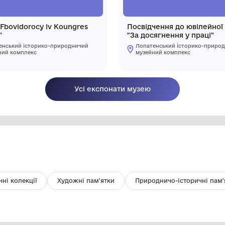
Книга "Fbovidorocy iv Koungres
По
Fbowid"
"З