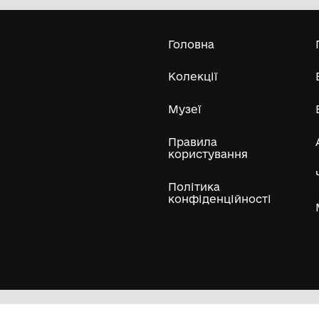
Лопатенський історико-природничий
музейний комплекс
Усі експонати м
ли
Нумізматичні колекції
Художні пам'ятки