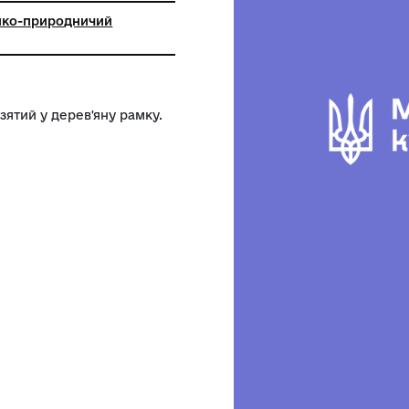
ський історико-природничий
й комплекс
люванням, взятий у дерев'яну рамку.