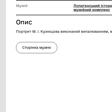
Довжина
35 см
Ширина
25 см
Музей
Лопатен
музейни
Опис
Портрет М. І. Кузнєцова виконаний випа
Сторінка музею