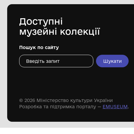
Дивіться ще розді
Речові пам'ятки
Писемні пам'ятки
Меморіальні пам'ятки