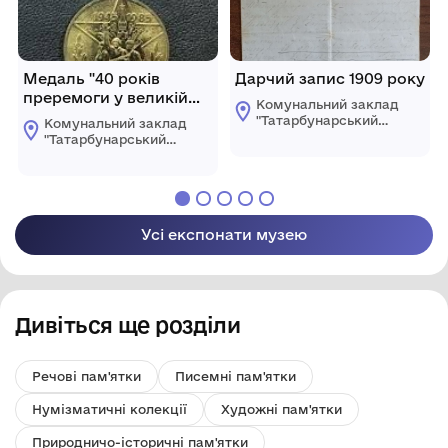
Медаль "40 років
Дарчий запис 1909 року
преремоги у великій
Комунальний заклад
вітчізняній війні 1941-
"Татарбунарський
Комунальний заклад
1945 рр".
історико -
"Татарбунарський
краєзнавчий музей"
історико -
Татарбунарської
краєзнавчий музей"
міської ради
Татарбунарської
міської ради
Усі експонати музею
Дивіться ще розділи
Речові пам'ятки
Писемні пам'ятки
Нумізматичні колекції
Художні пам'ятки
Природничо-історичні пам'ятки