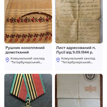
Рушник конопляний
Лист адресований п.
домотканий
Лусії від 9.09.1944 р.
Комунальний заклад
Комунальний заклад
"Татарбунарський
"Татарбунарський
історико -
історико -
краєзнавчий музей"
краєзнавчий музей"
Татарбунарської
Татарбунарської
міської ради
міської ради