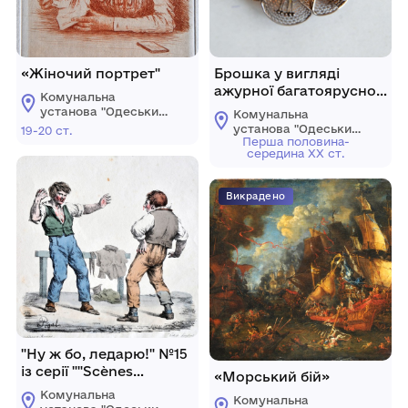
«Жіночий портрет"
Брошка у вигляді
ажурної багатоярусної
Комунальна
округлої квітки з
установа "Одеський
Комунальна
лотосом всередині.
музей західного і
установа "Одеський
19-20 ст.
східного мистецтва"
Перша половина-
музей західного і
середина ХХ ст.
східного мистецтва"
Викрадено
"Ну ж бо, ледарю!" №15
із серії ""Scènes
«Морський бій»
Populaires" (Народні
Комунальна
Комунальна
сцени)