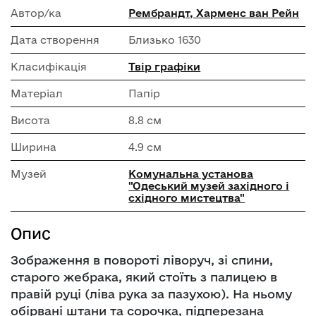
Автор/ка
Рембрандт, Харменс ван Рейн
Дата створення
Близько 1630
Класифікація
Твір графіки
Матеріал
Папір
Висота
8.8 см
Ширина
4.9 см
Музей
Комунальна установа
"Одеський музей західного і
східного мистецтва"
Опис
Зображення в повороті ліворуч, зі спини,
старого жебрака, який стоїть з палицею в
правій руці (ліва рука за пазухою). На ньому
обірвані штани та сорочка, підперезана