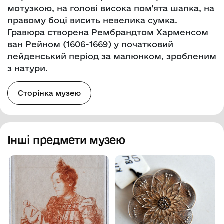
мотузкою, на голові висока пом'ята шапка, на
правому боці висить невелика сумка.
Гравюра створена Рембрандтом Харменсом
ван Рейном (1606-1669) у початковий
лейденський період за малюнком, зробленим
з натури.
Сторінка музею
Інші предмети музею