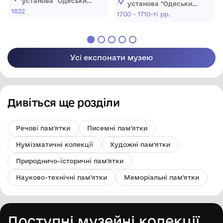
установа "Одеський
установа "Одеський
музей західного і
1822
музей західного і
1700 - 1710-ті рр.
східного мистецтва"
східного мистецтва"
Усі експонати музею
Дивіться ще розділи
Речові пам'ятки
Писемні пам'ятки
Нумізматичні колекції
Художні пам'ятки
Природничо-історичні пам'ятки
Науково-технічні пам'ятки
Меморіальні пам'ятки
Доступні музейні колекції