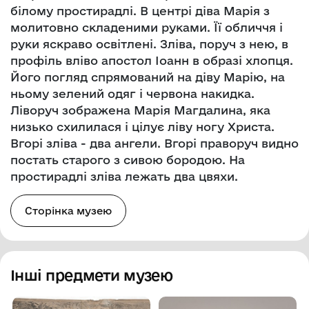
білому простирадлі. В центрі діва Марія з
молитовно складеними руками. Її обличчя і
руки яскраво освітлені. Зліва, поруч з нею, в
профіль вліво апостол Іоанн в образі хлопця.
Його погляд спрямований на діву Марію, на
ньому зелений одяг і червона накидка.
Ліворуч зображена Марія Магдалина, яка
низько схилилася і цілує ліву ногу Христа.
Вгорі зліва - два ангели. Вгорі праворуч видно
постать старого з сивою бородою. На
простирадлі зліва лежать два цвяхи.
Сторінка музею
Інші предмети музею