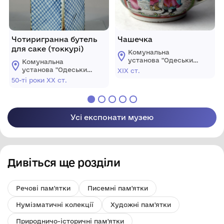
Чотиригранна бутель
Чашечка
для саке (токкурі)
Комунальна
установа "Одеський
Комунальна
музей західного і
установа "Одеський
ХІХ ст.
східного мистецтва"
музей західного і
50-ті роки ХХ ст.
східного мистецтва"
Усі експонати музею
Дивіться ще розділи
Речові пам'ятки
Писемні пам'ятки
Нумізматичні колекції
Художні пам'ятки
Природничо-історичні пам'ятки