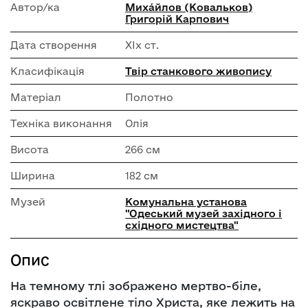
Автор/ка
Миха́йлов (Ковальков)
Григорій Карпович
Дата створення
ХІх ст.
Класифікація
Твір станкового живопису
Матеріал
Полотно
Техніка виконання
Олія
Висота
266 см
Ширина
182 см
Музей
Комунальна установа
"Одеський музей західного і
східного мистецтва"
Опис
На темному тлі зображено мертво-біле,
яскраво освітлене тіло Христа, яке лежить на