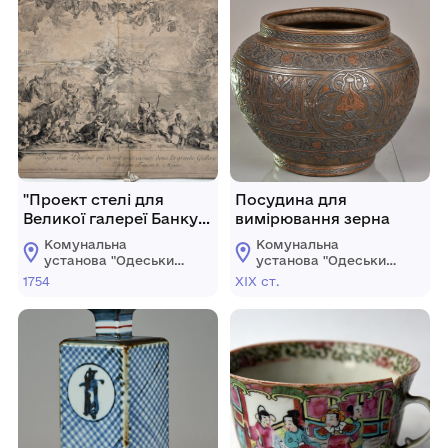
"Проект стелі для
Посудина для
Великої галереї Банку
вимірювання зерна
Парижа"
Комунальна
Комунальна
установа "Одеський
установа "Одеський
музей західного і
музей західного і
1754
ХІХ ст.
східного мистецтва"
східного мистецтва"