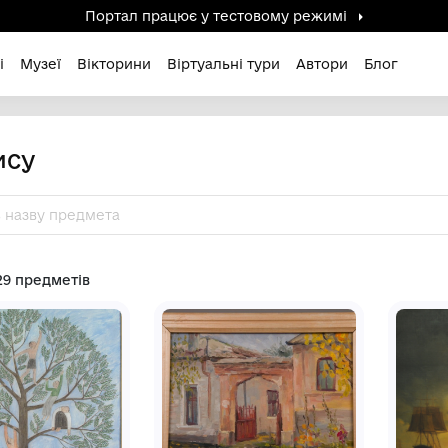
Портал працює у тестов
дені / Зниклі
Музеї
Вікторини
Віртуальні ту
 живопису
Знайдено 29 предметів