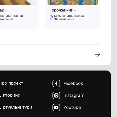
країни.
«За думою дума роєм
вилітає»
заклад
Комунальний заклад
"Баштанський
краєзнавчий
ької
музей"Баштанської
міської ради
 району
Баштанського району
 області
Миколаївської області