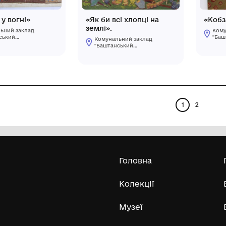
«Дари землі»
«Партизани У
Розвідники»
Комунальний заклад
"Баштанський
Комунальний 
краєзнавчий
"Баштанський
музей"Баштанської
краєзнавчий
міської ради
музей"Баштанс
Баштанського району
міської ради
Миколаївської області
Баштанського
Миколаївської