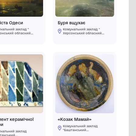
Вид міста Одеси
станова
Комунальний заклад "
стровський
Херсонський обласний
узей"
художній музей ім.
тровської
О.О.Шовкуненка" ХОР