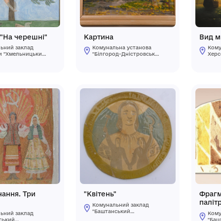
Картина "На черешні"
Картина
Комунальний заклад
Комунальна у
культури "Хмельницький
"Білгород-Дні
обласний художній
краєзнавчий м
1992
музей"
Білгород-Дніс
міської ради