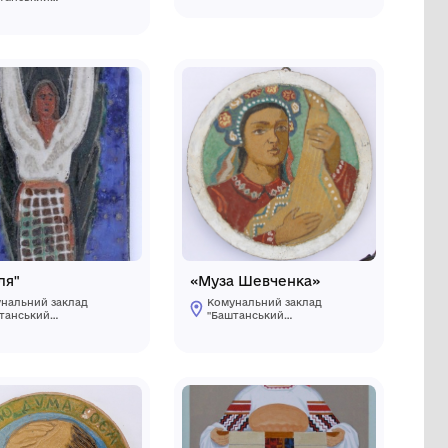
Фрагмент керамічної
палітри
заклад
Комунальний заклад
"Баштанський
ької
краєзнавчий
музей"Баштанської
 району
міської ради
 області
Баштанського району
Миколаївської області