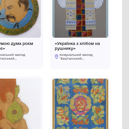
ЕС"
"Тополя"
заклад
Комунальний заклад
"Баштанський
краєзнавчий
ької
музей"Баштанської
міської ради
 району
Баштанського району
 області
Миколаївської області