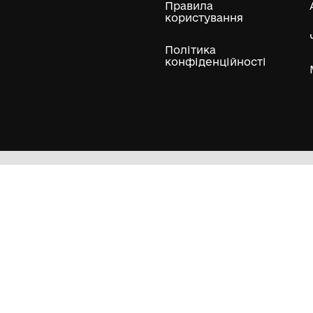
«Україна у вогні»
«Як би всі хл
землі».
Комунальний заклад
"Баштанський
Комунальний 
краєзнавчий
"Баштанський
музей"Баштанської
краєзнавчий
міської ради
музей"Баштанс
Баштанського району
міської ради
Миколаївської області
Баштанського
Миколаївської
Гол