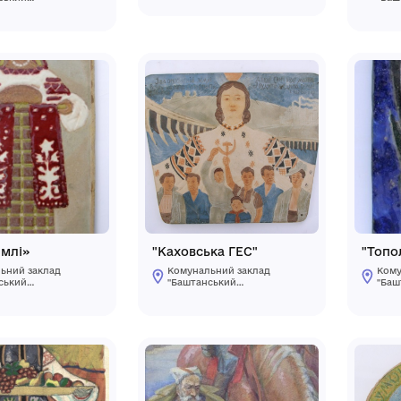
"Возз’єднання. Три
"Квітень"
сестри"
Комунальний 
"Баштанський
Комунальний заклад
краєзнавчий
"Баштанський
музей"Баштанс
краєзнавчий
міської ради
музей"Баштанської
Баштанського
міської ради
Миколаївської
Баштанського району
Миколаївської області