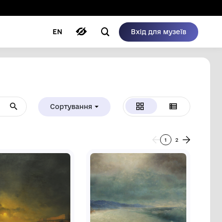
ому режимі
ри
Автори
Блог
EN
Сортуванн
Від А до Я
Нове