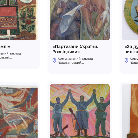
«Дари землі»
"Каховська Г
Комунальний заклад
Комунальний 
"Баштанський
"Баштанський
краєзнавчий
краєзнавчий
музей"Баштанської
музей"Баштанс
міської ради
міської ради
Баштанського району
Баштанського
Миколаївської області
Миколаївської