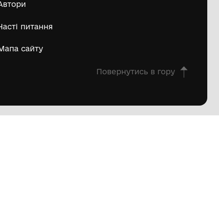
опці на
«Кобзар»
Комунальний заклад
"Баштанський
заклад
краєзнавчий
музей"Баштанської
міської ради
ької
Баштанського району
Миколаївської області
 району
 області
1
2
овна
Про проєкт